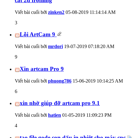
cắt 2d frofiling
Viết bài cuối bởi
zinken2
05-08-2019
11:14:14 AM
3
Lỗi ArtCam 9
Viết bài cuối bởi
mrdori
19-07-2019
07:18:20 AM
9
Xin artcam Pro 9
Viết bài cuối bởi
phuong786
15-06-2019
10:14:25 AM
6
xin nhờ giúp đỡ artcam pro 9.1
Viết bài cuối bởi
hatien
01-05-2019
11:09:23 PM
4
tạo file gode con dấu in nhiệt cho máy cnc