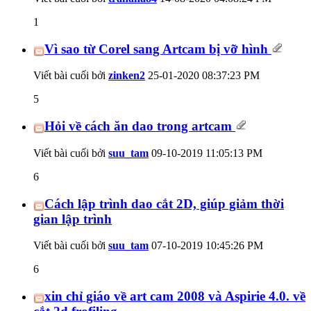
1
Vì sao từ Corel sang Artcam bị vỡ hình
Viết bài cuối bởi
zinken2
25-01-2020
08:37:23 PM
5
Hỏi về cách ăn dao trong artcam
Viết bài cuối bởi
suu_tam
09-10-2019
11:05:13 PM
6
Cách lập trình dao cắt 2D, giúp giảm thời
gian lập trình
Viết bài cuối bởi
suu_tam
07-10-2019
10:45:26 PM
6
xin chỉ giáo về art cam 2008 và Aspirie 4.0. về