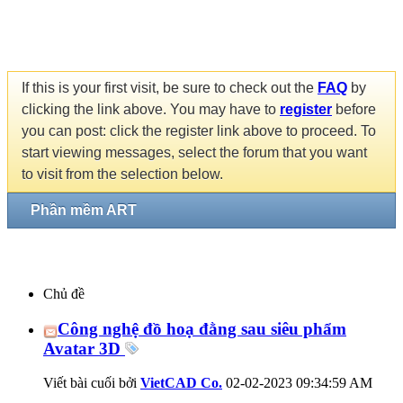
If this is your first visit, be sure to check out the
FAQ
by
clicking the link above. You may have to
register
before
you can post: click the register link above to proceed. To
start viewing messages, select the forum that you want
to visit from the selection below.
Phần mềm ART
Chủ đề
Công nghệ đồ hoạ đằng sau siêu phẩm
Avatar 3D
Viết bài cuối bởi
VietCAD Co.
02-02-2023
09:34:59 AM