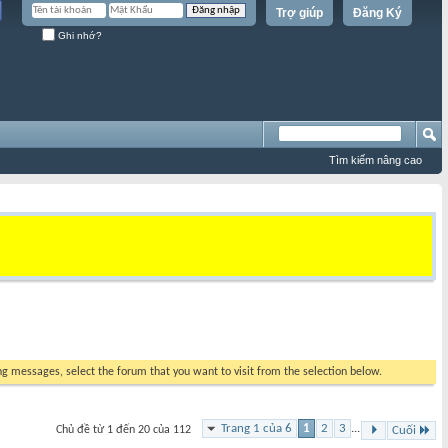
Trợ giúp
Đăng Ký
Ghi nhớ?
Tìm kiếm nâng cao
ing messages, select the forum that you want to visit from the selection below.
Trang 1 của 6
1
2
3
...
Chủ đề từ 1 đến 20 của 112
Cuối