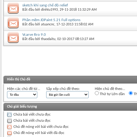
sketch khi sang chế độ relief
Bắt đầu bởi
dinhtu1993
‎, 29-11-2018 11:32:29 AM
Phần mềm JDPaint 5.21 Full options
Bắt đầu bởi
atuancnc
‎, 17-12-2013 11:58:02 AM
Vcarve Rro 9.0
Bắt đầu bởi
thaodaitu
‎, 02-10-2017 08:13:27 AM
Hiển thị Chủ đề
Hiện các chủ đề từ...
Sắp xếp chủ đề theo:
Hiện chủ đề theo...
Thứ tự Lớn dần
Th
Chú giải biểu tượng
Chứa bài viết chưa đọc
Chứa bài viết chưa đọc
Chủ đề nóng với bài viết chưa đọc
Chủ đề nóng với bài viết đã đọc