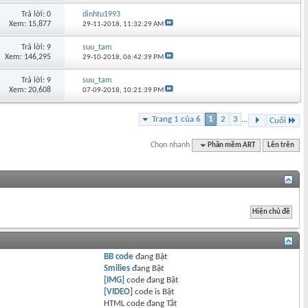
Trả lời: 0
dinhtu1993
Xem: 15,877
29-11-2018,
11:32:29 AM
Trả lời: 9
suu_tam
Xem: 146,295
29-10-2018,
06:42:39 PM
Trả lời: 9
suu_tam
Xem: 20,608
07-09-2018,
10:21:39 PM
Trang 1 của 6
1
2
3
...
Cuối
Chọn nhanh
Phần mềm ART
Lên trên
BB code
đang
Bật
Smilies
đang
Bật
[IMG]
code đang
Bật
[VIDEO]
code is
Bật
HTML code đang
Tắt