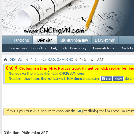
Trang chủ
Diễn đàn
Bài gửi hôm nay
Bài viết mới
Forum Home
Bài viết mới
FAQ
Lịch
Community
Forum Actions
Quick Li
Diễn đàn
Phần mềm CAD, CAM, CNC
Phần mềm ART
Chú ý
: Các bạn nên tham khảo Nội quy trước khi viết bài (click vào liên kết bê
*
Nội quy và Thông báo diễn đàn CNCProVN.com
*
Nếu bạn thấy hứng thú với bài viết. Hãy dùng chức năng
để chi
If this is your first visit, be sure to check out the
FAQ
by clicking the link above. You ma
Diễn đàn:
Phần mềm ART