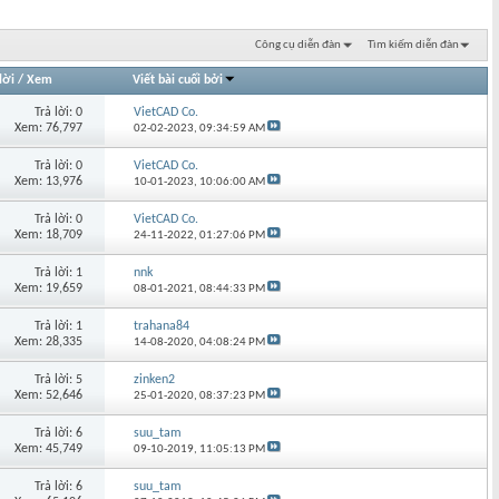
Công cụ diễn đàn
Tìm kiếm diễn đàn
lời
/
Xem
Viết bài cuối bởi
Trả lời: 0
VietCAD Co.
Xem: 76,797
02-02-2023,
09:34:59 AM
Trả lời: 0
VietCAD Co.
Xem: 13,976
10-01-2023,
10:06:00 AM
Trả lời: 0
VietCAD Co.
Xem: 18,709
24-11-2022,
01:27:06 PM
Trả lời: 1
nnk
Xem: 19,659
08-01-2021,
08:44:33 PM
Trả lời: 1
trahana84
Xem: 28,335
14-08-2020,
04:08:24 PM
Trả lời: 5
zinken2
Xem: 52,646
25-01-2020,
08:37:23 PM
Trả lời: 6
suu_tam
Xem: 45,749
09-10-2019,
11:05:13 PM
Trả lời: 6
suu_tam