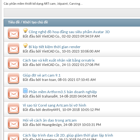
Các phần mềm thiết kế dạng ART cam, Jdpaint, Carving...
Tiêu đề
/
Khởi tạo chủ đề
Công nghệ đồ hoạ đằng sau siêu phẩm Avatar 3D
Bắt đầu bởi
VietCAD Co.
‎, 02-02-2023 09:34:59 AM
Bí kíp tiết kiệm thời gian render
Bắt đầu bởi
VietCAD Co.
‎, 10-01-2023 10:06:00 AM
Cách tạo và kết xuất nhân vật bằng ornatrix
Bắt đầu bởi
VietCAD Co.
‎, 24-11-2022 01:27:06 PM
Giúp đỡ vè art cam 9.1
Bắt đầu bởi
tran toan
‎, 08-01-2021 07:10:45 AM
Phần mềm Artform3.5 bản doanh nghiệp
Bắt đầu bởi
trahana84
‎, 14-08-2020 04:04:50 PM
Vì sao từ Corel sang Artcam bị vỡ hình
Bắt đầu bởi
destiny4491
‎, 10-09-2018 10:05:12 PM
Hỏi về cách ăn dao trong artcam
Bắt đầu bởi
Hoangdesign
‎, 24-08-2019 10:03:31 PM
Cách lập trình dao cắt 2D, giúp giảm thời gian lập trình
Bắt đầu bởi
kametoco
‎, 09-12-2018 04:47:44 PM