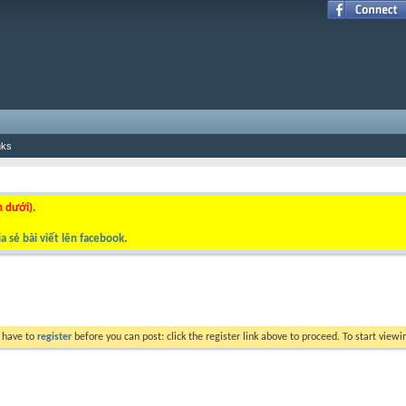
nks
n dưới).
a sẻ bài viết lên facebook
.
y have to
register
before you can post: click the register link above to proceed. To start view