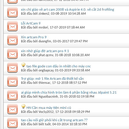
xin chỉ giáo về art cam 2008 và Aspirie 4.0. về cắt 2d frofiling
Bắt đầu bởi
zinken2
‎, 03-08-2019 10:54:28 AM
Lỗi ArtCam 9
Bắt đầu bởi
mrdori
‎, 17-07-2019 07:18:44 AM
Xin artcam Pro 9
Bắt đầu bởi
duongfm
‎, 03-05-2017 07:29:47 PM
xin nhờ giúp đỡ artcam pro 9.1
Bắt đầu bởi
phat.qcmv
‎, 31-08-2018 10:06:20 AM
tạo file gode con dấu in nhiệt cho máy cnc
Bắt đầu bởi
ongbapcay
‎, 01-03-2019 09:33:58 AM
Trợ giúp: mở 1 file Artcam đã thiết kế sắn
Bắt đầu bởi
thiensac
‎, 17-12-2018 08:57:12 PM
ai giúp mình chia hình tròn làm 6 phần bằng nhau Jdpaint 5.21
Bắt đầu bởi
Nguoibacninh
‎, 31-05-2018 02:19:58 PM
HN Cần mua máy tiện mini cũ
Bắt đầu bởi
VocSy2012
‎, 17-12-2018 09:58:29 PM
tạo cầu nối giữ phôi khi cắt trong artcam ??
Bắt đầu bởi
biết tuốt
‎, 04-03-2014 10:18:10 PM