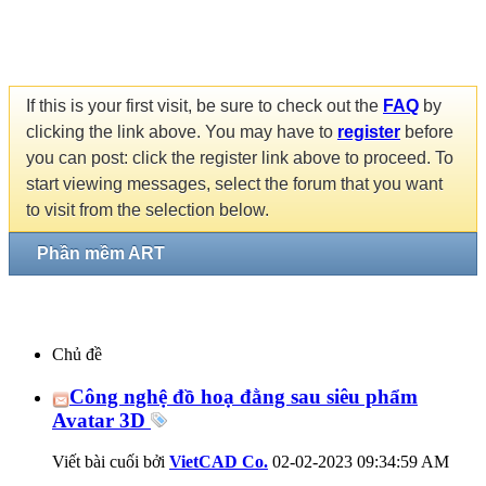
If this is your first visit, be sure to check out the
FAQ
by
clicking the link above. You may have to
register
before
you can post: click the register link above to proceed. To
start viewing messages, select the forum that you want
to visit from the selection below.
Phần mềm ART
Chủ đề
Công nghệ đồ hoạ đằng sau siêu phẩm
Avatar 3D
Viết bài cuối bởi
VietCAD Co.
02-02-2023
09:34:59 AM