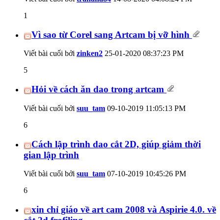
1
Vì sao từ Corel sang Artcam bị vỡ hình
Viết bài cuối bởi
zinken2
25-01-2020
08:37:23 PM
5
Hỏi về cách ăn dao trong artcam
Viết bài cuối bởi
suu_tam
09-10-2019
11:05:13 PM
6
Cách lập trình dao cắt 2D, giúp giảm thời
gian lập trình
Viết bài cuối bởi
suu_tam
07-10-2019
10:45:26 PM
6
xin chỉ giáo về art cam 2008 và Aspirie 4.0. về