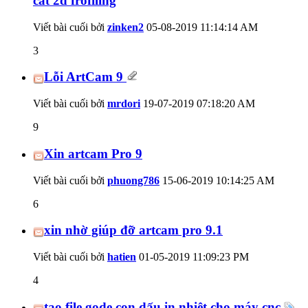
cắt 2d frofiling
Viết bài cuối bởi
zinken2
05-08-2019
11:14:14 AM
3
Lỗi ArtCam 9
Viết bài cuối bởi
mrdori
19-07-2019
07:18:20 AM
9
Xin artcam Pro 9
Viết bài cuối bởi
phuong786
15-06-2019
10:14:25 AM
6
xin nhờ giúp đỡ artcam pro 9.1
Viết bài cuối bởi
hatien
01-05-2019
11:09:23 PM
4
tạo file gode con dấu in nhiệt cho máy cnc