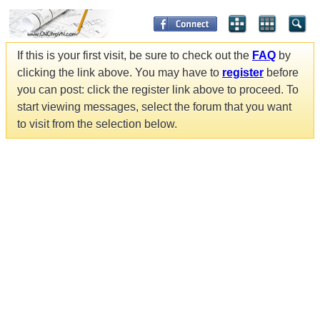
If this is your first visit, be sure to check out the
FAQ
by
clicking the link above. You may have to
register
before
you can post: click the register link above to proceed. To
start viewing messages, select the forum that you want
to visit from the selection below.