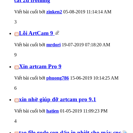
cắt 2d frofiling
Viết bài cuối bởi
zinken2
05-08-2019
11:14:14 AM
3
Lỗi ArtCam 9
Viết bài cuối bởi
mrdori
19-07-2019
07:18:20 AM
9
Xin artcam Pro 9
Viết bài cuối bởi
phuong786
15-06-2019
10:14:25 AM
6
xin nhờ giúp đỡ artcam pro 9.1
Viết bài cuối bởi
hatien
01-05-2019
11:09:23 PM
4
tạo file gode con dấu in nhiệt cho máy cnc