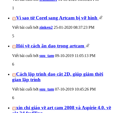
1
Vì sao từ Corel sang Artcam bị vỡ hình
Viết bài cuối bởi
zinken2
25-01-2020
08:37:23 PM
5
Hỏi về cách ăn dao trong artcam
Viết bài cuối bởi
suu_tam
09-10-2019
11:05:13 PM
6
Cách lập trình dao cắt 2D, giúp giảm thời
gian lập trình
Viết bài cuối bởi
suu_tam
07-10-2019
10:45:26 PM
6
xin chỉ giáo về art cam 2008 và Aspirie 4.0. về