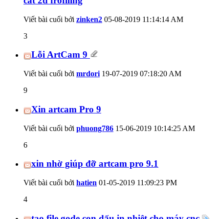
cắt 2d frofiling
Viết bài cuối bởi
zinken2
05-08-2019
11:14:14 AM
3
Lỗi ArtCam 9
Viết bài cuối bởi
mrdori
19-07-2019
07:18:20 AM
9
Xin artcam Pro 9
Viết bài cuối bởi
phuong786
15-06-2019
10:14:25 AM
6
xin nhờ giúp đỡ artcam pro 9.1
Viết bài cuối bởi
hatien
01-05-2019
11:09:23 PM
4
tạo file gode con dấu in nhiệt cho máy cnc