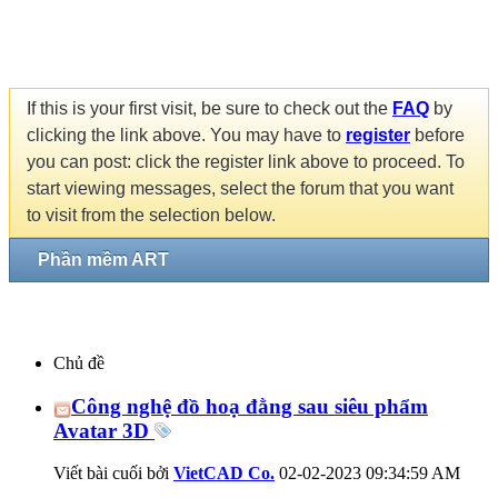
If this is your first visit, be sure to check out the
FAQ
by
clicking the link above. You may have to
register
before
you can post: click the register link above to proceed. To
start viewing messages, select the forum that you want
to visit from the selection below.
Phần mềm ART
Chủ đề
Công nghệ đồ hoạ đằng sau siêu phẩm
Avatar 3D
Viết bài cuối bởi
VietCAD Co.
02-02-2023
09:34:59 AM