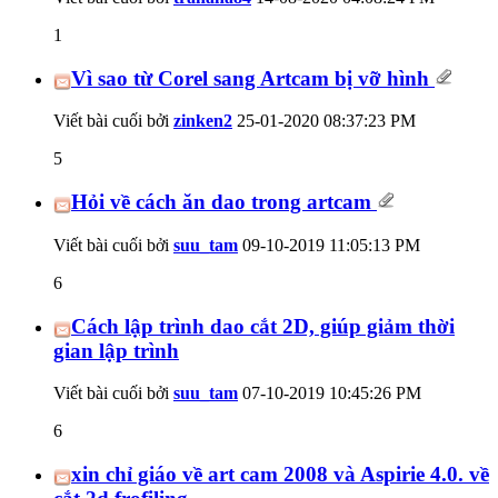
1
Vì sao từ Corel sang Artcam bị vỡ hình
Viết bài cuối bởi
zinken2
25-01-2020
08:37:23 PM
5
Hỏi về cách ăn dao trong artcam
Viết bài cuối bởi
suu_tam
09-10-2019
11:05:13 PM
6
Cách lập trình dao cắt 2D, giúp giảm thời
gian lập trình
Viết bài cuối bởi
suu_tam
07-10-2019
10:45:26 PM
6
xin chỉ giáo về art cam 2008 và Aspirie 4.0. về