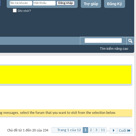
Trợ giúp
Đăng Ký
Ghi nhớ?
Tìm kiếm nâng cao
ing messages, select the forum that you want to visit from the selection below.
Trang 1 của 12
1
2
3
11
...
Chủ đề từ 1 đến 20 của 234
Cuối