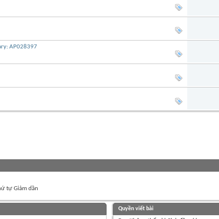
iary: AP028397
ứ tự Giảm dần
Quyền viết bài