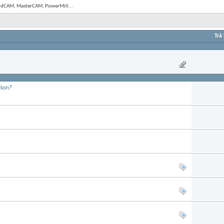
olidCAM, MasterCAM, PowerMill...
Trả 
tion?