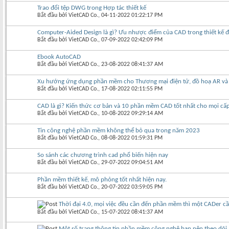
Trao đổi tệp DWG trong Hợp tác thiết kế
Bắt đầu bởi
VietCAD Co.
‎, 04-11-2022 01:22:17 PM
Computer-Aided Design là gì? Ưu nhược điểm của CAD trong thiết kế đ
Bắt đầu bởi
VietCAD Co.
‎, 07-09-2022 02:42:09 PM
Ebook AutoCAD
Bắt đầu bởi
VietCAD Co.
‎, 23-08-2022 08:41:37 AM
Xu hướng ứng dụng phần mềm cho Thương mại điện tử, đồ hoạ AR và V
Bắt đầu bởi
VietCAD Co.
‎, 17-08-2022 02:11:55 PM
CAD là gì? Kiến thức cơ bản và 10 phần mềm CAD tốt nhất cho mọi cấ
Bắt đầu bởi
VietCAD Co.
‎, 10-08-2022 09:29:14 AM
Tin công nghệ phần mềm không thể bỏ qua trong năm 2023
Bắt đầu bởi
VietCAD Co.
‎, 08-08-2022 01:59:31 PM
So sánh các chương trình cad phổ biến hiện nay
Bắt đầu bởi
VietCAD Co.
‎, 29-07-2022 09:04:51 AM
Phần mềm thiết kế, mô phỏng tốt nhất hiện nay.
Bắt đầu bởi
VietCAD Co.
‎, 20-07-2022 03:59:05 PM
Thời đại 4.0, mọi việc đều cần đến phần mềm thì một CADer cầ
Bắt đầu bởi
VietCAD Co.
‎, 15-07-2022 08:41:37 AM
Một số trang thông tin phần mềm công nghệ bạn nên theo dõi