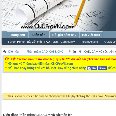
Trang chủ
Diễn đàn
Bài gửi hôm nay
Bài viết mới
Forum Home
Bài viết mới
FAQ
Lịch
Community
Forum Actions
Quick Li
Diễn đàn
Phần mềm CAD, CAM, CNC
Phần mềm CAD, CAM và các tiện í
Chú ý
: Các bạn nên tham khảo Nội quy trước khi viết bài (click vào liên kết bê
*
Nội quy và Thông báo diễn đàn CNCProVN.com
*
Nếu bạn thấy hứng thú với bài viết. Hãy dùng chức năng
để chi
If this is your first visit, be sure to check out the
FAQ
by clicking the link above. You ma
Diễn đàn:
Phần mềm CAD, CAM và các tiện ích