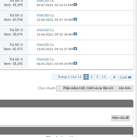
Trả lời: 0
VietCAD Co.
Xem: 18,399
04-07-2022,
03:54:51 PM
Trả lời: 0
VietCAD Co.
Xem: 43,916
22-06-2022,
09:37:19 AM
Trả lời: 0
VietCAD Co.
Xem: 18,074
22-06-2022,
09:35:18 AM
Trả lời: 0
VietCAD Co.
Xem: 42,973
13-05-2021,
09:15:27 AM
Trả lời: 0
VietCAD Co.
Xem: 18,245
06-01-2021,
03:44:34 PM
Trang 1 của 12
1
2
3
11
...
Cuối
Chọn nhanh
Phần mềm CAD, CAM và các tiện ích
Lên trên