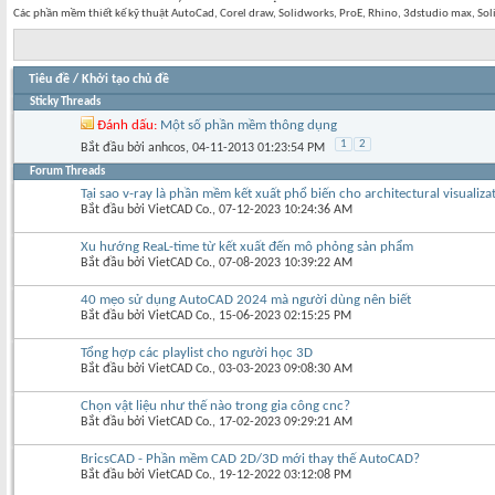
Các phần mềm thiết kế kỹ thuật AutoCad, Corel draw, Solidworks, ProE, Rhino, 3dstudio max, S
Tiêu đề
/
Khởi tạo chủ đề
Sticky Threads
Đánh dấu:
Một số phần mềm thông dụng
1
2
Bắt đầu bởi
anhcos
‎, 04-11-2013 01:23:54 PM
Forum Threads
Tại sao v-ray là phần mềm kết xuất phổ biến cho architectural visualiza
Bắt đầu bởi
VietCAD Co.
‎, 07-12-2023 10:24:36 AM
Xu hướng ReaL-time từ kết xuất đến mô phỏng sản phẩm
Bắt đầu bởi
VietCAD Co.
‎, 07-08-2023 10:39:22 AM
40 mẹo sử dụng AutoCAD 2024 mà người dùng nên biết
Bắt đầu bởi
VietCAD Co.
‎, 15-06-2023 02:15:25 PM
Tổng hợp các playlist cho người học 3D
Bắt đầu bởi
VietCAD Co.
‎, 03-03-2023 09:08:30 AM
Chọn vật liệu như thế nào trong gia công cnc?
Bắt đầu bởi
VietCAD Co.
‎, 17-02-2023 09:29:21 AM
BricsCAD - Phần mềm CAD 2D/3D mới thay thế AutoCAD?
Bắt đầu bởi
VietCAD Co.
‎, 19-12-2022 03:12:08 PM