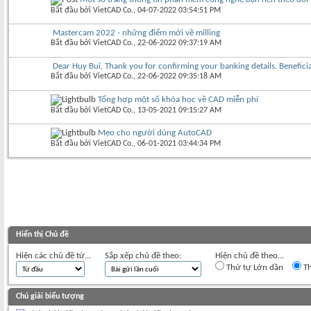
Bắt đầu bởi
VietCAD Co.
‎, 04-07-2022 03:54:51 PM
Mastercam 2022 - những điểm mới về milling
Bắt đầu bởi
VietCAD Co.
‎, 22-06-2022 09:37:19 AM
Dear Huy Bui, Thank you for confirming your banking details. Benefic
Bắt đầu bởi
VietCAD Co.
‎, 22-06-2022 09:35:18 AM
Tổng hợp một số khóa học về CAD miễn phí
Bắt đầu bởi
VietCAD Co.
‎, 13-05-2021 09:15:27 AM
Mẹo cho người dùng AutoCAD
Bắt đầu bởi
VietCAD Co.
‎, 06-01-2021 03:44:34 PM
Hiển thị Chủ đề
Hiện các chủ đề từ...
Sắp xếp chủ đề theo:
Hiện chủ đề theo...
Thứ tự Lớn dần
Th
Chú giải biểu tượng