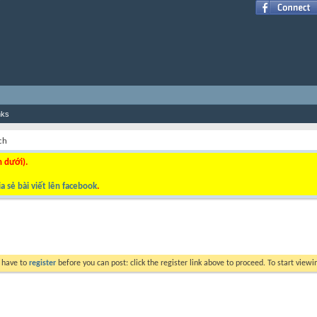
nks
ch
n dưới).
a sẻ bài viết lên facebook
.
y have to
register
before you can post: click the register link above to proceed. To start view