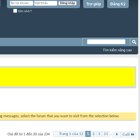
Trợ giúp
Đăng Ký
Ghi nhớ?
Tìm kiếm nâng cao
ing messages, select the forum that you want to visit from the selection below.
Trang 1 của 12
1
2
3
11
...
Chủ đề từ 1 đến 20 của 234
Cuối