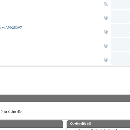
iary: AP028397
ứ tự Giảm dần
Quyền viết bài