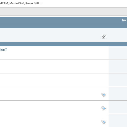
olidCAM, MasterCAM, PowerMill...
Trả 
tion?