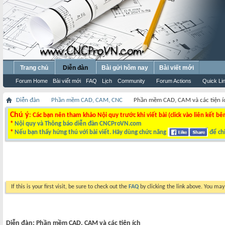
Trang chủ
Diễn đàn
Bài gửi hôm nay
Bài viết mới
Forum Home
Bài viết mới
FAQ
Lịch
Community
Forum Actions
Quick Li
Diễn đàn
Phần mềm CAD, CAM, CNC
Phần mềm CAD, CAM và các tiện í
Chú ý
: Các bạn nên tham khảo Nội quy trước khi viết bài (click vào liên kết bê
*
Nội quy và Thông báo diễn đàn CNCProVN.com
*
Nếu bạn thấy hứng thú với bài viết. Hãy dùng chức năng
để chi
If this is your first visit, be sure to check out the
FAQ
by clicking the link above. You ma
Diễn đàn:
Phần mềm CAD, CAM và các tiện ích