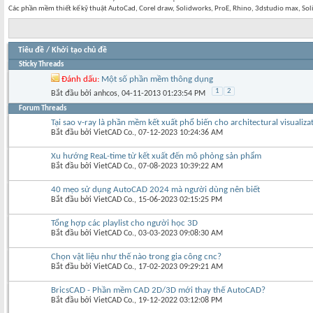
Các phần mềm thiết kế kỹ thuật AutoCad, Corel draw, Solidworks, ProE, Rhino, 3dstudio max, S
Tiêu đề
/
Khởi tạo chủ đề
Sticky Threads
Đánh dấu:
Một số phần mềm thông dụng
1
2
Bắt đầu bởi
anhcos
‎, 04-11-2013 01:23:54 PM
Forum Threads
Tại sao v-ray là phần mềm kết xuất phổ biến cho architectural visualiza
Bắt đầu bởi
VietCAD Co.
‎, 07-12-2023 10:24:36 AM
Xu hướng ReaL-time từ kết xuất đến mô phỏng sản phẩm
Bắt đầu bởi
VietCAD Co.
‎, 07-08-2023 10:39:22 AM
40 mẹo sử dụng AutoCAD 2024 mà người dùng nên biết
Bắt đầu bởi
VietCAD Co.
‎, 15-06-2023 02:15:25 PM
Tổng hợp các playlist cho người học 3D
Bắt đầu bởi
VietCAD Co.
‎, 03-03-2023 09:08:30 AM
Chọn vật liệu như thế nào trong gia công cnc?
Bắt đầu bởi
VietCAD Co.
‎, 17-02-2023 09:29:21 AM
BricsCAD - Phần mềm CAD 2D/3D mới thay thế AutoCAD?
Bắt đầu bởi
VietCAD Co.
‎, 19-12-2022 03:12:08 PM