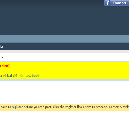
nks
ch
n dưới).
a sẻ bài viết lên facebook
.
y have to
register
before you can post: click the register link above to proceed. To start view