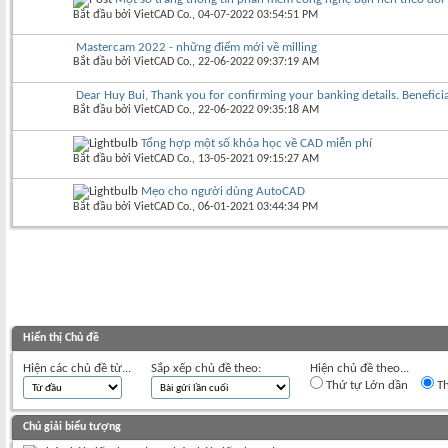
Bắt đầu bởi
VietCAD Co.
‎, 04-07-2022 03:54:51 PM
Mastercam 2022 - những điểm mới về milling
Bắt đầu bởi
VietCAD Co.
‎, 22-06-2022 09:37:19 AM
Dear Huy Bui, Thank you for confirming your banking details. Benefic
Bắt đầu bởi
VietCAD Co.
‎, 22-06-2022 09:35:18 AM
Tổng hợp một số khóa học về CAD miễn phí
Bắt đầu bởi
VietCAD Co.
‎, 13-05-2021 09:15:27 AM
Mẹo cho người dùng AutoCAD
Bắt đầu bởi
VietCAD Co.
‎, 06-01-2021 03:44:34 PM
Hiển thị Chủ đề
Hiện các chủ đề từ...
Sắp xếp chủ đề theo:
Hiện chủ đề theo...
Thứ tự Lớn dần
Th
Chú giải biểu tượng