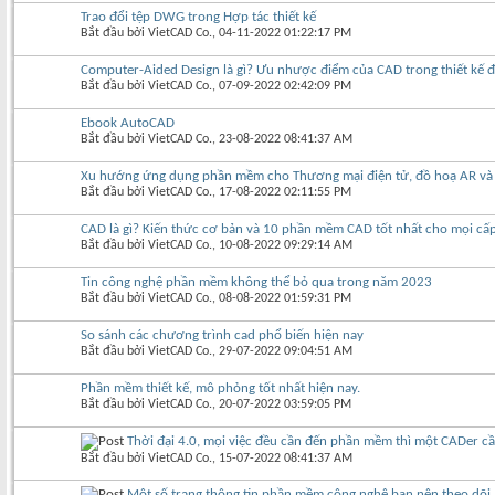
Trao đổi tệp DWG trong Hợp tác thiết kế
Bắt đầu bởi
VietCAD Co.
‎, 04-11-2022 01:22:17 PM
Computer-Aided Design là gì? Ưu nhược điểm của CAD trong thiết kế đ
Bắt đầu bởi
VietCAD Co.
‎, 07-09-2022 02:42:09 PM
Ebook AutoCAD
Bắt đầu bởi
VietCAD Co.
‎, 23-08-2022 08:41:37 AM
Xu hướng ứng dụng phần mềm cho Thương mại điện tử, đồ hoạ AR và V
Bắt đầu bởi
VietCAD Co.
‎, 17-08-2022 02:11:55 PM
CAD là gì? Kiến thức cơ bản và 10 phần mềm CAD tốt nhất cho mọi cấ
Bắt đầu bởi
VietCAD Co.
‎, 10-08-2022 09:29:14 AM
Tin công nghệ phần mềm không thể bỏ qua trong năm 2023
Bắt đầu bởi
VietCAD Co.
‎, 08-08-2022 01:59:31 PM
So sánh các chương trình cad phổ biến hiện nay
Bắt đầu bởi
VietCAD Co.
‎, 29-07-2022 09:04:51 AM
Phần mềm thiết kế, mô phỏng tốt nhất hiện nay.
Bắt đầu bởi
VietCAD Co.
‎, 20-07-2022 03:59:05 PM
Thời đại 4.0, mọi việc đều cần đến phần mềm thì một CADer cầ
Bắt đầu bởi
VietCAD Co.
‎, 15-07-2022 08:41:37 AM
Một số trang thông tin phần mềm công nghệ bạn nên theo dõi