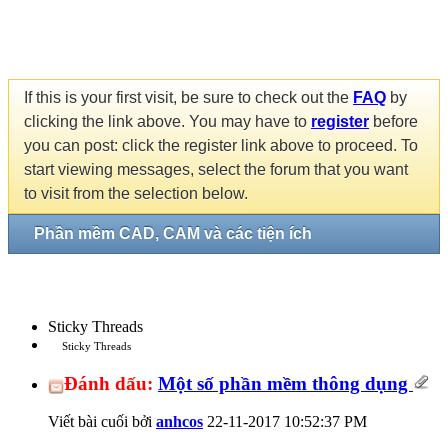
If this is your first visit, be sure to check out the
FAQ
by
clicking the link above. You may have to
register
before
you can post: click the register link above to proceed. To
start viewing messages, select the forum that you want
to visit from the selection below.
Phần mềm CAD, CAM và các tiện ích
Sticky Threads
Sticky Threads
Đánh dấu:
Một số phần mềm thông dụng
Viết bài cuối bởi
anhcos
22-11-2017
10:52:37 PM