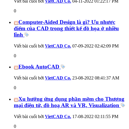
Viết bài cuối bởi
VietCAD Co.
04-11-2022
01:22:17 PM
0
Computer-Aided Design là gì? Ưu nhược
điểm của CAD trong thiết kế đồ họa ở nhiều
lĩnh
Viết bài cuối bởi
VietCAD Co.
07-09-2022
02:42:09 PM
0
Ebook AutoCAD
Viết bài cuối bởi
VietCAD Co.
23-08-2022
08:41:37 AM
0
Xu hướng ứng dụng phần mềm cho Thương
mại điện tử, đồ hoạ AR và VR, Visualization
Viết bài cuối bởi
VietCAD Co.
17-08-2022
02:11:55 PM
0