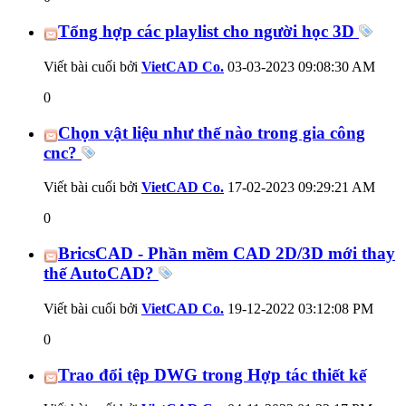
Tổng hợp các playlist cho người học 3D
Viết bài cuối bởi
VietCAD Co.
03-03-2023
09:08:30 AM
0
Chọn vật liệu như thế nào trong gia công
cnc?
Viết bài cuối bởi
VietCAD Co.
17-02-2023
09:29:21 AM
0
BricsCAD - Phần mềm CAD 2D/3D mới thay
thế AutoCAD?
Viết bài cuối bởi
VietCAD Co.
19-12-2022
03:12:08 PM
0
Trao đổi tệp DWG trong Hợp tác thiết kế