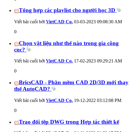
Tổng hợp các playlist cho người học 3D
Viết bài cuối bởi
VietCAD Co.
03-03-2023
09:08:30 AM
0
Chọn vật liệu như thế nào trong gia công
cnc?
Viết bài cuối bởi
VietCAD Co.
17-02-2023
09:29:21 AM
0
BricsCAD - Phần mềm CAD 2D/3D mới thay
thế AutoCAD?
Viết bài cuối bởi
VietCAD Co.
19-12-2022
03:12:08 PM
0
Trao đổi tệp DWG trong Hợp tác thiết kế