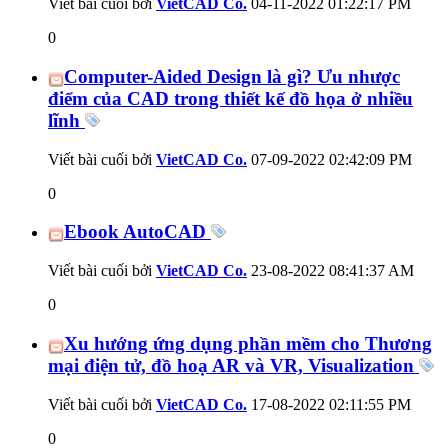
Viết bài cuối bởi
VietCAD Co.
04-11-2022
01:22:17 PM
0
Computer-Aided Design là gì? Ưu nhược
điểm của CAD trong thiết kế đồ họa ở nhiều
lĩnh
Viết bài cuối bởi
VietCAD Co.
07-09-2022
02:42:09 PM
0
Ebook AutoCAD
Viết bài cuối bởi
VietCAD Co.
23-08-2022
08:41:37 AM
0
Xu hướng ứng dụng phần mềm cho Thương
mại điện tử, đồ hoạ AR và VR, Visualization
Viết bài cuối bởi
VietCAD Co.
17-08-2022
02:11:55 PM
0