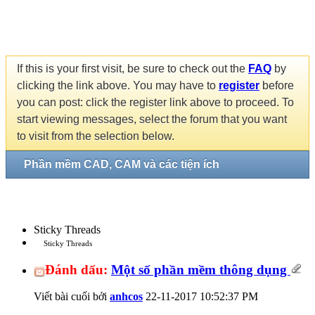
If this is your first visit, be sure to check out the
FAQ
by
clicking the link above. You may have to
register
before
you can post: click the register link above to proceed. To
start viewing messages, select the forum that you want
to visit from the selection below.
Phần mềm CAD, CAM và các tiện ích
Sticky Threads
Sticky Threads
Đánh dấu:
Một số phần mềm thông dụng
Viết bài cuối bởi
anhcos
22-11-2017
10:52:37 PM