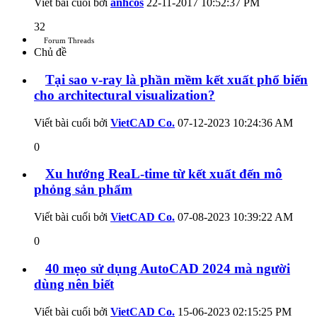
Viết bài cuối bởi
anhcos
22-11-2017
10:52:37 PM
32
Forum Threads
Chủ đề
Tại sao v-ray là phần mềm kết xuất phổ biến
cho architectural visualization?
Viết bài cuối bởi
VietCAD Co.
07-12-2023
10:24:36 AM
0
Xu hướng ReaL-time từ kết xuất đến mô
phỏng sản phẩm
Viết bài cuối bởi
VietCAD Co.
07-08-2023
10:39:22 AM
0
40 mẹo sử dụng AutoCAD 2024 mà người
dùng nên biết
Viết bài cuối bởi
VietCAD Co.
15-06-2023
02:15:25 PM