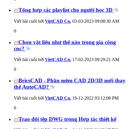
Tổng hợp các playlist cho người học 3D
Viết bài cuối bởi
VietCAD Co.
03-03-2023
09:08:30 AM
0
Chọn vật liệu như thế nào trong gia công
cnc?
Viết bài cuối bởi
VietCAD Co.
17-02-2023
09:29:21 AM
0
BricsCAD - Phần mềm CAD 2D/3D mới thay
thế AutoCAD?
Viết bài cuối bởi
VietCAD Co.
19-12-2022
03:12:08 PM
0
Trao đổi tệp DWG trong Hợp tác thiết kế