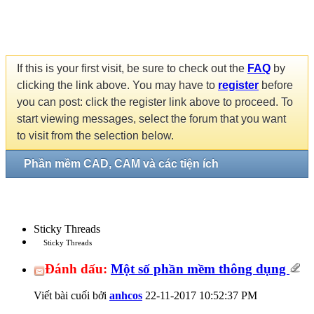
If this is your first visit, be sure to check out the
FAQ
by
clicking the link above. You may have to
register
before
you can post: click the register link above to proceed. To
start viewing messages, select the forum that you want
to visit from the selection below.
Phần mềm CAD, CAM và các tiện ích
Sticky Threads
Sticky Threads
Đánh dấu:
Một số phần mềm thông dụng
Viết bài cuối bởi
anhcos
22-11-2017
10:52:37 PM