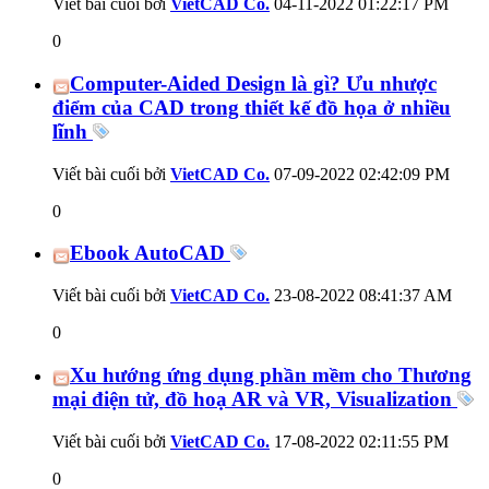
Viết bài cuối bởi
VietCAD Co.
04-11-2022
01:22:17 PM
0
Computer-Aided Design là gì? Ưu nhược
điểm của CAD trong thiết kế đồ họa ở nhiều
lĩnh
Viết bài cuối bởi
VietCAD Co.
07-09-2022
02:42:09 PM
0
Ebook AutoCAD
Viết bài cuối bởi
VietCAD Co.
23-08-2022
08:41:37 AM
0
Xu hướng ứng dụng phần mềm cho Thương
mại điện tử, đồ hoạ AR và VR, Visualization
Viết bài cuối bởi
VietCAD Co.
17-08-2022
02:11:55 PM
0