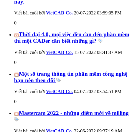
nay.
Viết bài cuối bởi
VietCAD Co.
20-07-2022
03:59:05 PM
0
Thời đại 4.0, mọi việc đều cần đến phần mềm
thì một CADer cần biết những gì?
Viết bài cuối bởi
VietCAD Co.
15-07-2022
08:41:37 AM
0
Một số trang thông tin phần mềm công nghệ
bạn nên theo dõi
Viết bài cuối bởi
VietCAD Co.
04-07-2022
03:54:51 PM
0
Mastercam 2022 - những điểm mới về milling
Viết bài cuối bởi
VietCAD Co.
22-06-2022
09:37:19 AM