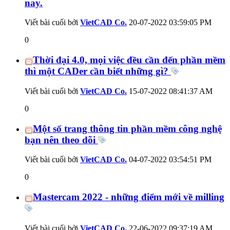
nay.
Viết bài cuối bởi
VietCAD Co.
20-07-2022
03:59:05 PM
0
Thời đại 4.0, mọi việc đều cần đến phần mềm
thì một CADer cần biết những gì?
Viết bài cuối bởi
VietCAD Co.
15-07-2022
08:41:37 AM
0
Một số trang thông tin phần mềm công nghệ
bạn nên theo dõi
Viết bài cuối bởi
VietCAD Co.
04-07-2022
03:54:51 PM
0
Mastercam 2022 - những điểm mới về milling
Viết bài cuối bởi
VietCAD Co.
22-06-2022
09:37:19 AM