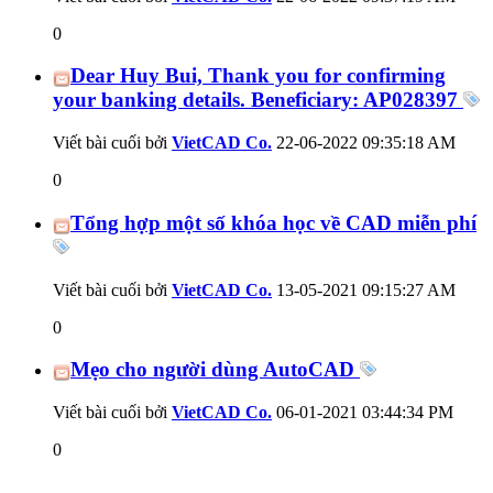
0
Dear Huy Bui, Thank you for confirming
your banking details. Beneficiary: AP028397
Viết bài cuối bởi
VietCAD Co.
22-06-2022
09:35:18 AM
0
Tổng hợp một số khóa học về CAD miễn phí
Viết bài cuối bởi
VietCAD Co.
13-05-2021
09:15:27 AM
0
Mẹo cho người dùng AutoCAD
Viết bài cuối bởi
VietCAD Co.
06-01-2021
03:44:34 PM
0