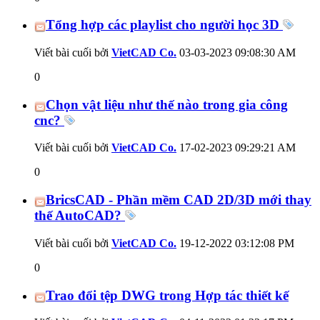
Tổng hợp các playlist cho người học 3D
Viết bài cuối bởi
VietCAD Co.
03-03-2023
09:08:30 AM
0
Chọn vật liệu như thế nào trong gia công
cnc?
Viết bài cuối bởi
VietCAD Co.
17-02-2023
09:29:21 AM
0
BricsCAD - Phần mềm CAD 2D/3D mới thay
thế AutoCAD?
Viết bài cuối bởi
VietCAD Co.
19-12-2022
03:12:08 PM
0
Trao đổi tệp DWG trong Hợp tác thiết kế