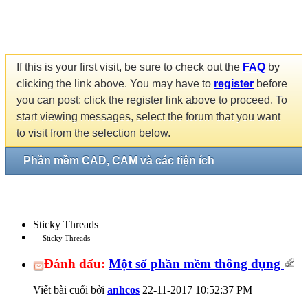
If this is your first visit, be sure to check out the
FAQ
by
clicking the link above. You may have to
register
before
you can post: click the register link above to proceed. To
start viewing messages, select the forum that you want
to visit from the selection below.
Phần mềm CAD, CAM và các tiện ích
Sticky Threads
Sticky Threads
Đánh dấu:
Một số phần mềm thông dụng
Viết bài cuối bởi
anhcos
22-11-2017
10:52:37 PM