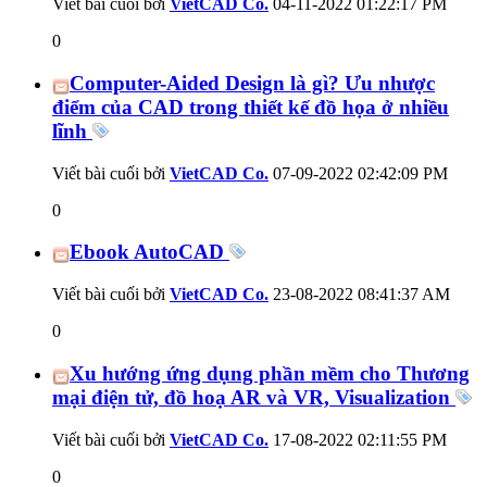
Viết bài cuối bởi
VietCAD Co.
04-11-2022
01:22:17 PM
0
Computer-Aided Design là gì? Ưu nhược
điểm của CAD trong thiết kế đồ họa ở nhiều
lĩnh
Viết bài cuối bởi
VietCAD Co.
07-09-2022
02:42:09 PM
0
Ebook AutoCAD
Viết bài cuối bởi
VietCAD Co.
23-08-2022
08:41:37 AM
0
Xu hướng ứng dụng phần mềm cho Thương
mại điện tử, đồ hoạ AR và VR, Visualization
Viết bài cuối bởi
VietCAD Co.
17-08-2022
02:11:55 PM
0