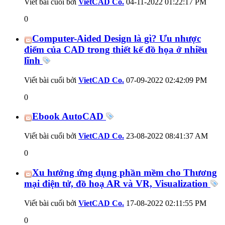
Viết bài cuối bởi
VietCAD Co.
04-11-2022
01:22:17 PM
0
Computer-Aided Design là gì? Ưu nhược
điểm của CAD trong thiết kế đồ họa ở nhiều
lĩnh
Viết bài cuối bởi
VietCAD Co.
07-09-2022
02:42:09 PM
0
Ebook AutoCAD
Viết bài cuối bởi
VietCAD Co.
23-08-2022
08:41:37 AM
0
Xu hướng ứng dụng phần mềm cho Thương
mại điện tử, đồ hoạ AR và VR, Visualization
Viết bài cuối bởi
VietCAD Co.
17-08-2022
02:11:55 PM
0