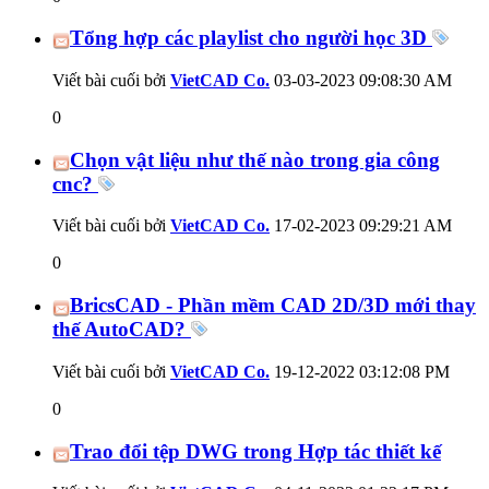
Tổng hợp các playlist cho người học 3D
Viết bài cuối bởi
VietCAD Co.
03-03-2023
09:08:30 AM
0
Chọn vật liệu như thế nào trong gia công
cnc?
Viết bài cuối bởi
VietCAD Co.
17-02-2023
09:29:21 AM
0
BricsCAD - Phần mềm CAD 2D/3D mới thay
thế AutoCAD?
Viết bài cuối bởi
VietCAD Co.
19-12-2022
03:12:08 PM
0
Trao đổi tệp DWG trong Hợp tác thiết kế