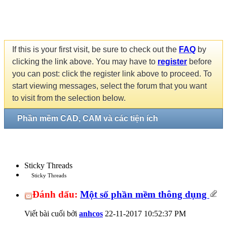
If this is your first visit, be sure to check out the
FAQ
by
clicking the link above. You may have to
register
before
you can post: click the register link above to proceed. To
start viewing messages, select the forum that you want
to visit from the selection below.
Phần mềm CAD, CAM và các tiện ích
Sticky Threads
Sticky Threads
Đánh dấu:
Một số phần mềm thông dụng
Viết bài cuối bởi
anhcos
22-11-2017
10:52:37 PM