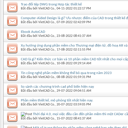
Trao đổi tệp DWG trong Hợp tác thiết kế
Bắt đầu bởi
VietCAD Co.
‎, 04-11-2022 01:22:17 PM
Computer-Aided Design là gì? Ưu nhược điểm của CAD trong thiết kế đ
Bắt đầu bởi
VietCAD Co.
‎, 07-09-2022 02:42:09 PM
Ebook AutoCAD
Bắt đầu bởi
VietCAD Co.
‎, 23-08-2022 08:41:37 AM
Xu hướng ứng dụng phần mềm cho Thương mại điện tử, đồ hoạ AR và V
Bắt đầu bởi
VietCAD Co.
‎, 17-08-2022 02:11:55 PM
CAD là gì? Kiến thức cơ bản và 10 phần mềm CAD tốt nhất cho mọi cấ
Bắt đầu bởi
VietCAD Co.
‎, 10-08-2022 09:29:14 AM
Tin công nghệ phần mềm không thể bỏ qua trong năm 2023
Bắt đầu bởi
VietCAD Co.
‎, 08-08-2022 01:59:31 PM
So sánh các chương trình cad phổ biến hiện nay
Bắt đầu bởi
VietCAD Co.
‎, 29-07-2022 09:04:51 AM
Phần mềm thiết kế, mô phỏng tốt nhất hiện nay.
Bắt đầu bởi
VietCAD Co.
‎, 20-07-2022 03:59:05 PM
Thời đại 4.0, mọi việc đều cần đến phần mềm thì một CADer cầ
Bắt đầu bởi
VietCAD Co.
‎, 15-07-2022 08:41:37 AM
Một số trang thông tin phần mềm công nghệ bạn nên theo dõi