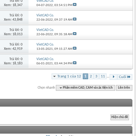
Trả lời: 0
VietCAD Co.
Xem: 18,347
04-07-2022,
03:54:51 PM
Trả lời: 0
VietCAD Co.
Xem: 43,848
22-06-2022,
09:37:19 AM
Trả lời: 0
VietCAD Co.
Xem: 18,013
22-06-2022,
09:35:18 AM
Trả lời: 0
VietCAD Co.
Xem: 42,919
13-05-2021,
09:15:27 AM
Trả lời: 0
VietCAD Co.
Xem: 18,183
06-01-2021,
03:44:34 PM
Trang 1 của 12
1
2
3
11
...
Cuối
Chọn nhanh
Phần mềm CAD, CAM và các tiện ích
Lên trên