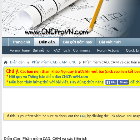
Trang chủ
Diễn đàn
Bài gửi hôm nay
Bài viết mới
Forum Home
Bài viết mới
FAQ
Lịch
Community
Forum Actions
Quick Li
Diễn đàn
Phần mềm CAD, CAM, CNC
Phần mềm CAD, CAM và các tiện í
Chú ý
: Các bạn nên tham khảo Nội quy trước khi viết bài (click vào liên kết bê
*
Nội quy và Thông báo diễn đàn CNCProVN.com
*
Nếu bạn thấy hứng thú với bài viết. Hãy dùng chức năng
để chi
If this is your first visit, be sure to check out the
FAQ
by clicking the link above. You ma
Diễn đàn:
Phần mềm CAD, CAM và các tiện ích