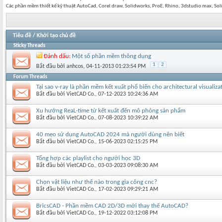
Các phần mềm thiết kế kỹ thuật AutoCad, Corel draw, Solidworks, ProE, Rhino, 3dstudio max, S
Tiêu đề
/
Khởi tạo chủ đề
Sticky Threads
Đánh dấu:
Một số phần mềm thông dụng
1
2
Bắt đầu bởi
anhcos
‎, 04-11-2013 01:23:54 PM
Forum Threads
Tại sao v-ray là phần mềm kết xuất phổ biến cho architectural visualiza
Bắt đầu bởi
VietCAD Co.
‎, 07-12-2023 10:24:36 AM
Xu hướng ReaL-time từ kết xuất đến mô phỏng sản phẩm
Bắt đầu bởi
VietCAD Co.
‎, 07-08-2023 10:39:22 AM
40 mẹo sử dụng AutoCAD 2024 mà người dùng nên biết
Bắt đầu bởi
VietCAD Co.
‎, 15-06-2023 02:15:25 PM
Tổng hợp các playlist cho người học 3D
Bắt đầu bởi
VietCAD Co.
‎, 03-03-2023 09:08:30 AM
Chọn vật liệu như thế nào trong gia công cnc?
Bắt đầu bởi
VietCAD Co.
‎, 17-02-2023 09:29:21 AM
BricsCAD - Phần mềm CAD 2D/3D mới thay thế AutoCAD?
Bắt đầu bởi
VietCAD Co.
‎, 19-12-2022 03:12:08 PM