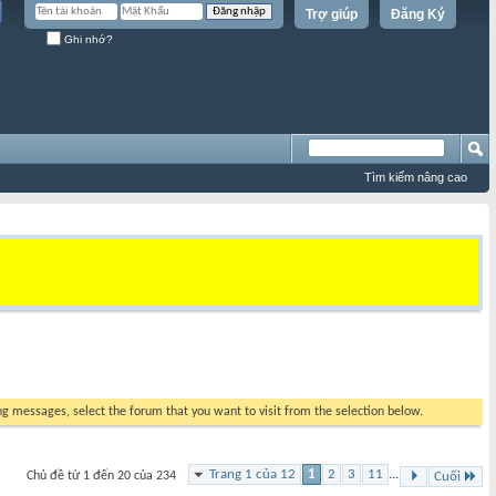
Trợ giúp
Đăng Ký
Ghi nhớ?
Tìm kiếm nâng cao
ing messages, select the forum that you want to visit from the selection below.
Trang 1 của 12
1
2
3
11
...
Chủ đề từ 1 đến 20 của 234
Cuối