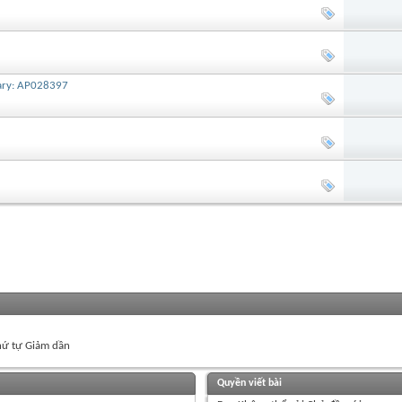
iary: AP028397
ứ tự Giảm dần
Quyền viết bài