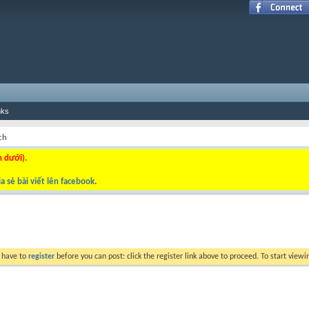
nks
ch
n dưới).
a sẻ bài viết lên facebook
.
y have to
register
before you can post: click the register link above to proceed. To start view