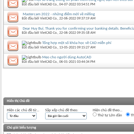
Bắt đầu bởi
VietCAD Co.
‎, 04-07-2022 03:54:51 PM
Mastercam 2022 - những điểm mới về milling
Bắt đầu bởi
VietCAD Co.
‎, 22-06-2022 09:37:19 AM
Dear Huy Bui, Thank you for confirming your banking details. Benefic
Bắt đầu bởi
VietCAD Co.
‎, 22-06-2022 09:35:18 AM
Tổng hợp một số khóa học về CAD miễn phí
Bắt đầu bởi
VietCAD Co.
‎, 13-05-2021 09:15:27 AM
Mẹo cho người dùng AutoCAD
Bắt đầu bởi
VietCAD Co.
‎, 06-01-2021 03:44:34 PM
Hiển thị Chủ đề
Hiện các chủ đề từ...
Sắp xếp chủ đề theo:
Hiện chủ đề theo...
Thứ tự Lớn dần
Th
Chú giải biểu tượng