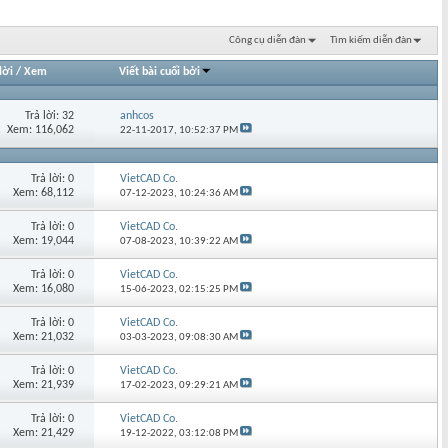
Công cụ diễn đàn
Tìm kiếm diễn đàn
lời
/
Xem
Viết bài cuối bởi
Trả lời: 32
anhcos
Xem: 116,062
22-11-2017,
10:52:37 PM
Trả lời: 0
VietCAD Co.
Xem: 68,112
07-12-2023,
10:24:36 AM
Trả lời: 0
VietCAD Co.
Xem: 19,044
07-08-2023,
10:39:22 AM
Trả lời: 0
VietCAD Co.
Xem: 16,080
15-06-2023,
02:15:25 PM
Trả lời: 0
VietCAD Co.
Xem: 21,032
03-03-2023,
09:08:30 AM
Trả lời: 0
VietCAD Co.
Xem: 21,939
17-02-2023,
09:29:21 AM
Trả lời: 0
VietCAD Co.
Xem: 21,429
19-12-2022,
03:12:08 PM