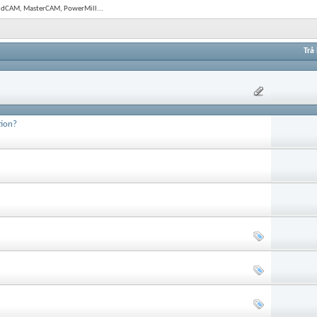
olidCAM, MasterCAM, PowerMill...
Trả 
tion?