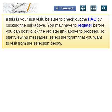
If this is your first visit, be sure to check out the
FAQ
by
clicking the link above. You may have to
register
before
you can post: click the register link above to proceed. To
start viewing messages, select the forum that you want
to visit from the selection below.