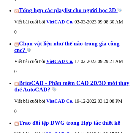
Tổng hợp các playlist cho người học 3D
Viết bài cuối bởi
VietCAD Co.
03-03-2023
09:08:30 AM
0
Chọn vật liệu như thế nào trong gia công
cnc?
Viết bài cuối bởi
VietCAD Co.
17-02-2023
09:29:21 AM
0
BricsCAD - Phần mềm CAD 2D/3D mới thay
thế AutoCAD?
Viết bài cuối bởi
VietCAD Co.
19-12-2022
03:12:08 PM
0
Trao đổi tệp DWG trong Hợp tác thiết kế