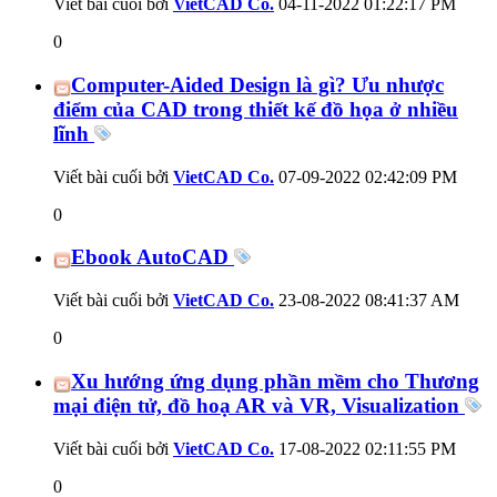
Viết bài cuối bởi
VietCAD Co.
04-11-2022
01:22:17 PM
0
Computer-Aided Design là gì? Ưu nhược
điểm của CAD trong thiết kế đồ họa ở nhiều
lĩnh
Viết bài cuối bởi
VietCAD Co.
07-09-2022
02:42:09 PM
0
Ebook AutoCAD
Viết bài cuối bởi
VietCAD Co.
23-08-2022
08:41:37 AM
0
Xu hướng ứng dụng phần mềm cho Thương
mại điện tử, đồ hoạ AR và VR, Visualization
Viết bài cuối bởi
VietCAD Co.
17-08-2022
02:11:55 PM
0