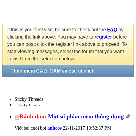
If this is your first visit, be sure to check out the
FAQ
by
clicking the link above. You may have to
register
before
you can post: click the register link above to proceed. To
start viewing messages, select the forum that you want
to visit from the selection below.
Phần mềm CAD, CAM và các tiện ích
Sticky Threads
Sticky Threads
Đánh dấu:
Một số phần mềm thông dụng
Viết bài cuối bởi
anhcos
22-11-2017
10:52:37 PM