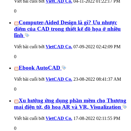
Viết bài cuối bởi
VietCAD Co.
04-11-2022
01:22:17 PM
0
Computer-Aided Design là gì? Ưu nhược
điểm của CAD trong thiết kế đồ họa ở nhiều
lĩnh
Viết bài cuối bởi
VietCAD Co.
07-09-2022
02:42:09 PM
0
Ebook AutoCAD
Viết bài cuối bởi
VietCAD Co.
23-08-2022
08:41:37 AM
0
Xu hướng ứng dụng phần mềm cho Thương
mại điện tử, đồ hoạ AR và VR, Visualization
Viết bài cuối bởi
VietCAD Co.
17-08-2022
02:11:55 PM
0