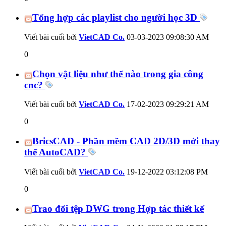
Tổng hợp các playlist cho người học 3D
Viết bài cuối bởi
VietCAD Co.
03-03-2023
09:08:30 AM
0
Chọn vật liệu như thế nào trong gia công
cnc?
Viết bài cuối bởi
VietCAD Co.
17-02-2023
09:29:21 AM
0
BricsCAD - Phần mềm CAD 2D/3D mới thay
thế AutoCAD?
Viết bài cuối bởi
VietCAD Co.
19-12-2022
03:12:08 PM
0
Trao đổi tệp DWG trong Hợp tác thiết kế