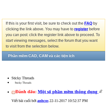
If this is your first visit, be sure to check out the
FAQ
by
clicking the link above. You may have to
register
before
you can post: click the register link above to proceed. To
start viewing messages, select the forum that you want
to visit from the selection below.
Phần mềm CAD, CAM và các tiện ích
Sticky Threads
Sticky Threads
Đánh dấu:
Một số phần mềm thông dụng
Viết bài cuối bởi
anhcos
22-11-2017
10:52:37 PM