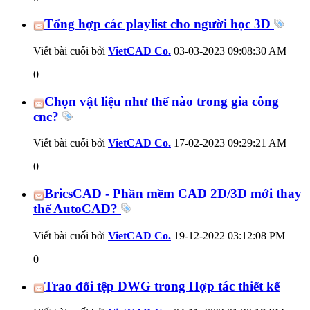
Tổng hợp các playlist cho người học 3D
Viết bài cuối bởi
VietCAD Co.
03-03-2023
09:08:30 AM
0
Chọn vật liệu như thế nào trong gia công
cnc?
Viết bài cuối bởi
VietCAD Co.
17-02-2023
09:29:21 AM
0
BricsCAD - Phần mềm CAD 2D/3D mới thay
thế AutoCAD?
Viết bài cuối bởi
VietCAD Co.
19-12-2022
03:12:08 PM
0
Trao đổi tệp DWG trong Hợp tác thiết kế