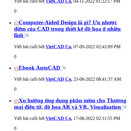
Viết bài cuối bởi
VietCAD Co.
04-11-2022
01:22:17 PM
0
Computer-Aided Design là gì? Ưu nhược
điểm của CAD trong thiết kế đồ họa ở nhiều
lĩnh
Viết bài cuối bởi
VietCAD Co.
07-09-2022
02:42:09 PM
0
Ebook AutoCAD
Viết bài cuối bởi
VietCAD Co.
23-08-2022
08:41:37 AM
0
Xu hướng ứng dụng phần mềm cho Thương
mại điện tử, đồ hoạ AR và VR, Visualization
Viết bài cuối bởi
VietCAD Co.
17-08-2022
02:11:55 PM
0