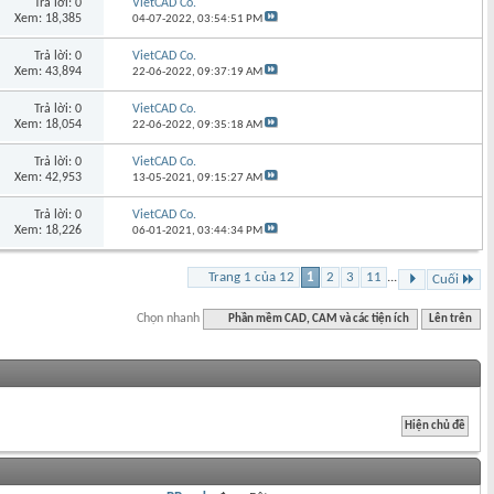
Trả lời: 0
VietCAD Co.
Xem: 18,385
04-07-2022,
03:54:51 PM
Trả lời: 0
VietCAD Co.
Xem: 43,894
22-06-2022,
09:37:19 AM
Trả lời: 0
VietCAD Co.
Xem: 18,054
22-06-2022,
09:35:18 AM
Trả lời: 0
VietCAD Co.
Xem: 42,953
13-05-2021,
09:15:27 AM
Trả lời: 0
VietCAD Co.
Xem: 18,226
06-01-2021,
03:44:34 PM
Trang 1 của 12
1
2
3
11
...
Cuối
Chọn nhanh
Phần mềm CAD, CAM và các tiện ích
Lên trên