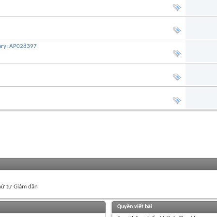
iary: AP028397
ứ tự Giảm dần
Quyền viết bài