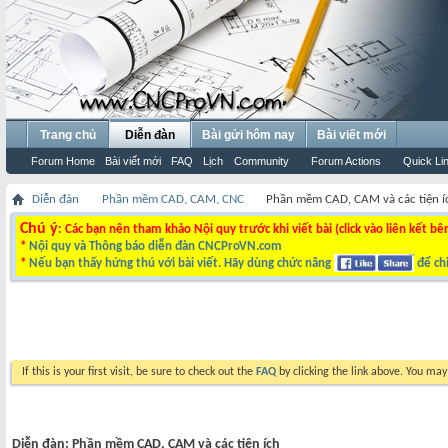
Trang chủ
Diễn đàn
Bài gửi hôm nay
Bài viết mới
Forum Home
Bài viết mới
FAQ
Lịch
Community
Forum Actions
Quick Li
Diễn đàn
Phần mềm CAD, CAM, CNC
Phần mềm CAD, CAM và các tiện í
Chú ý
: Các bạn nên tham khảo Nội quy trước khi viết bài (click vào liên kết bê
*
Nội quy và Thông báo diễn đàn CNCProVN.com
*
Nếu bạn thấy hứng thú với bài viết. Hãy dùng chức năng
để chi
If this is your first visit, be sure to check out the
FAQ
by clicking the link above. You ma
Diễn đàn:
Phần mềm CAD, CAM và các tiện ích