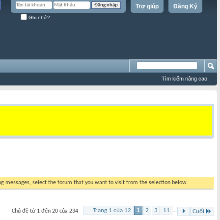
Trợ giúp
Đăng Ký
Ghi nhớ?
Tìm kiếm nâng cao
ing messages, select the forum that you want to visit from the selection below.
Trang 1 của 12
1
2
3
11
...
Chủ đề từ 1 đến 20 của 234
Cuối