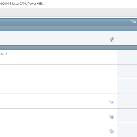
olidCAM, MasterCAM, PowerMill...
Trả 
tion?