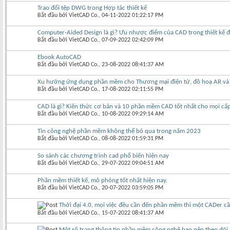
Trao đổi tệp DWG trong Hợp tác thiết kế
Bắt đầu bởi
VietCAD Co.
‎, 04-11-2022 01:22:17 PM
Computer-Aided Design là gì? Ưu nhược điểm của CAD trong thiết kế đ
Bắt đầu bởi
VietCAD Co.
‎, 07-09-2022 02:42:09 PM
Ebook AutoCAD
Bắt đầu bởi
VietCAD Co.
‎, 23-08-2022 08:41:37 AM
Xu hướng ứng dụng phần mềm cho Thương mại điện tử, đồ hoạ AR và V
Bắt đầu bởi
VietCAD Co.
‎, 17-08-2022 02:11:55 PM
CAD là gì? Kiến thức cơ bản và 10 phần mềm CAD tốt nhất cho mọi cấ
Bắt đầu bởi
VietCAD Co.
‎, 10-08-2022 09:29:14 AM
Tin công nghệ phần mềm không thể bỏ qua trong năm 2023
Bắt đầu bởi
VietCAD Co.
‎, 08-08-2022 01:59:31 PM
So sánh các chương trình cad phổ biến hiện nay
Bắt đầu bởi
VietCAD Co.
‎, 29-07-2022 09:04:51 AM
Phần mềm thiết kế, mô phỏng tốt nhất hiện nay.
Bắt đầu bởi
VietCAD Co.
‎, 20-07-2022 03:59:05 PM
Thời đại 4.0, mọi việc đều cần đến phần mềm thì một CADer cầ
Bắt đầu bởi
VietCAD Co.
‎, 15-07-2022 08:41:37 AM
Một số trang thông tin phần mềm công nghệ bạn nên theo dõi