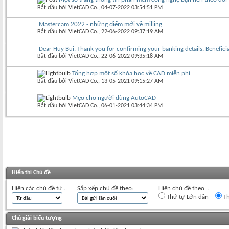
Bắt đầu bởi
VietCAD Co.
‎, 04-07-2022 03:54:51 PM
Mastercam 2022 - những điểm mới về milling
Bắt đầu bởi
VietCAD Co.
‎, 22-06-2022 09:37:19 AM
Dear Huy Bui, Thank you for confirming your banking details. Benefic
Bắt đầu bởi
VietCAD Co.
‎, 22-06-2022 09:35:18 AM
Tổng hợp một số khóa học về CAD miễn phí
Bắt đầu bởi
VietCAD Co.
‎, 13-05-2021 09:15:27 AM
Mẹo cho người dùng AutoCAD
Bắt đầu bởi
VietCAD Co.
‎, 06-01-2021 03:44:34 PM
Hiển thị Chủ đề
Hiện các chủ đề từ...
Sắp xếp chủ đề theo:
Hiện chủ đề theo...
Thứ tự Lớn dần
Th
Chú giải biểu tượng