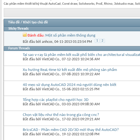
Các phần mềm thiết kế kỹ thuật AutoCad, Corel draw, Solidworks, ProE, Rhino, 3dstudio max, S
Tiêu đề
/
Khởi tạo chủ đề
Sticky Threads
Đánh dấu:
Một số phần mềm thông dụng
1
2
Bắt đầu bởi
anhcos
‎, 04-11-2013 01:23:54 PM
Forum Threads
Tại sao v-ray là phần mềm kết xuất phổ biến cho architectural visualiza
Bắt đầu bởi
VietCAD Co.
‎, 07-12-2023 10:24:36 AM
Xu hướng ReaL-time từ kết xuất đến mô phỏng sản phẩm
Bắt đầu bởi
VietCAD Co.
‎, 07-08-2023 10:39:22 AM
40 mẹo sử dụng AutoCAD 2024 mà người dùng nên biết
Bắt đầu bởi
VietCAD Co.
‎, 15-06-2023 02:15:25 PM
Tổng hợp các playlist cho người học 3D
Bắt đầu bởi
VietCAD Co.
‎, 03-03-2023 09:08:30 AM
Chọn vật liệu như thế nào trong gia công cnc?
Bắt đầu bởi
VietCAD Co.
‎, 17-02-2023 09:29:21 AM
BricsCAD - Phần mềm CAD 2D/3D mới thay thế AutoCAD?
Bắt đầu bởi
VietCAD Co.
‎, 19-12-2022 03:12:08 PM