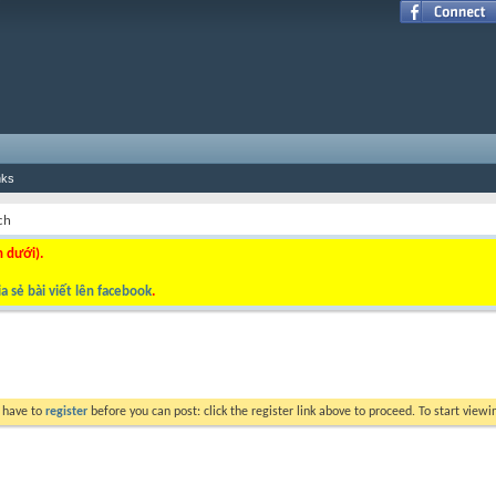
nks
ch
n dưới).
a sẻ bài viết lên facebook
.
y have to
register
before you can post: click the register link above to proceed. To start view