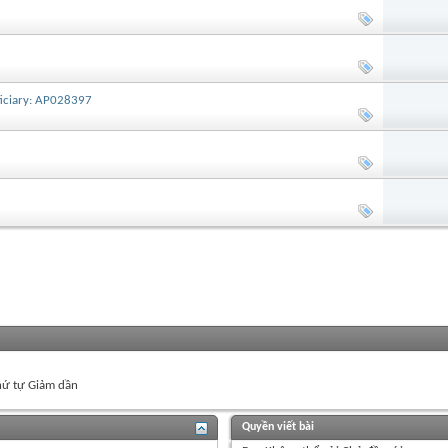
ficiary: AP028397
ứ tự Giảm dần
Quyền viết bài