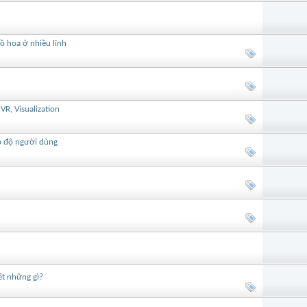
ồ họa ở nhiều lĩnh
R, Visualization
p độ người dùng
ết những gì?