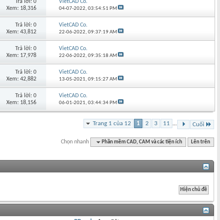
Trả lời: 0
VietCAD Co.
Xem: 18,316
04-07-2022,
03:54:51 PM
Trả lời: 0
VietCAD Co.
Xem: 43,812
22-06-2022,
09:37:19 AM
Trả lời: 0
VietCAD Co.
Xem: 17,978
22-06-2022,
09:35:18 AM
Trả lời: 0
VietCAD Co.
Xem: 42,882
13-05-2021,
09:15:27 AM
Trả lời: 0
VietCAD Co.
Xem: 18,156
06-01-2021,
03:44:34 PM
Trang 1 của 12
1
2
3
11
...
Cuối
Chọn nhanh
Phần mềm CAD, CAM và các tiện ích
Lên trên