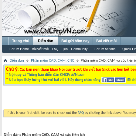
Trang chủ
Diễn đàn
Bài gửi hôm nay
Bài viết mới
Forum Home
Bài viết mới
FAQ
Lịch
Community
Forum Actions
Quick Li
Diễn đàn
Phần mềm CAD, CAM, CNC
Phần mềm CAD, CAM và các tiện í
Chú ý
: Các bạn nên tham khảo Nội quy trước khi viết bài (click vào liên kết bê
*
Nội quy và Thông báo diễn đàn CNCProVN.com
*
Nếu bạn thấy hứng thú với bài viết. Hãy dùng chức năng
để chi
If this is your first visit, be sure to check out the
FAQ
by clicking the link above. You ma
Diễn đàn:
Phần mềm CAD, CAM và các tiện ích