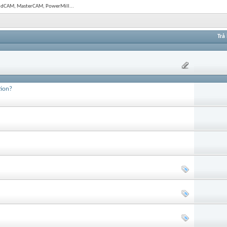
olidCAM, MasterCAM, PowerMill...
Trả 
tion?