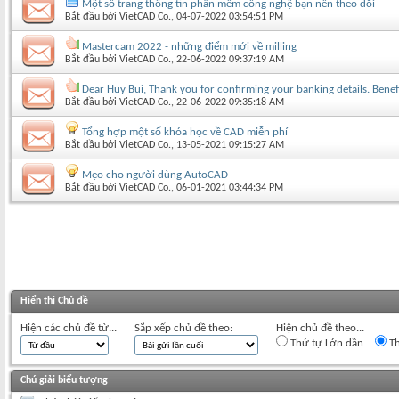
Một số trang thông tin phần mềm công nghệ bạn nên theo dõi
Bắt đầu bởi
VietCAD Co.
‎, 04-07-2022 03:54:51 PM
Mastercam 2022 - những điểm mới về milling
Bắt đầu bởi
VietCAD Co.
‎, 22-06-2022 09:37:19 AM
Dear Huy Bui, Thank you for confirming your banking details. Bene
Bắt đầu bởi
VietCAD Co.
‎, 22-06-2022 09:35:18 AM
Tổng hợp một số khóa học về CAD miễn phí
Bắt đầu bởi
VietCAD Co.
‎, 13-05-2021 09:15:27 AM
Mẹo cho người dùng AutoCAD
Bắt đầu bởi
VietCAD Co.
‎, 06-01-2021 03:44:34 PM
Hiển thị Chủ đề
Hiện các chủ đề từ...
Sắp xếp chủ đề theo:
Hiện chủ đề theo...
Thứ tự Lớn dần
Th
Chú giải biểu tượng