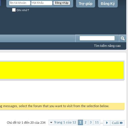
Trợ giúp
Đăng Ký
Ghi nhớ?
Tìm kiếm nâng cao
ing messages, select the forum that you want to visit from the selection below.
Trang 1 của 12
1
2
3
11
...
Chủ đề từ 1 đến 20 của 234
Cuối