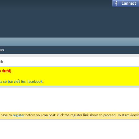
nks
ch
n dưới).
a sẻ bài viết lên facebook
.
y have to
register
before you can post: click the register link above to proceed. To start view