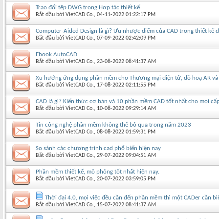
Trao đổi tệp DWG trong Hợp tác thiết kế
Bắt đầu bởi
VietCAD Co.
‎, 04-11-2022 01:22:17 PM
Computer-Aided Design là gì? Ưu nhược điểm của CAD trong thiết kế đ
Bắt đầu bởi
VietCAD Co.
‎, 07-09-2022 02:42:09 PM
Ebook AutoCAD
Bắt đầu bởi
VietCAD Co.
‎, 23-08-2022 08:41:37 AM
Xu hướng ứng dụng phần mềm cho Thương mại điện tử, đồ hoạ AR và V
Bắt đầu bởi
VietCAD Co.
‎, 17-08-2022 02:11:55 PM
CAD là gì? Kiến thức cơ bản và 10 phần mềm CAD tốt nhất cho mọi cấ
Bắt đầu bởi
VietCAD Co.
‎, 10-08-2022 09:29:14 AM
Tin công nghệ phần mềm không thể bỏ qua trong năm 2023
Bắt đầu bởi
VietCAD Co.
‎, 08-08-2022 01:59:31 PM
So sánh các chương trình cad phổ biến hiện nay
Bắt đầu bởi
VietCAD Co.
‎, 29-07-2022 09:04:51 AM
Phần mềm thiết kế, mô phỏng tốt nhất hiện nay.
Bắt đầu bởi
VietCAD Co.
‎, 20-07-2022 03:59:05 PM
Thời đại 4.0, mọi việc đều cần đến phần mềm thì một CADer cần bi
Bắt đầu bởi
VietCAD Co.
‎, 15-07-2022 08:41:37 AM