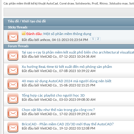
Các phần mềm thiết kế kỹ thuật AutoCad, Corel draw, Solidworks, ProE, Rhino, 3dstudio max, S
Tiêu đề
/
Khởi tạo chủ đề
Sticky Threads
Đánh dấu:
Một số phần mềm thông dụng
1
2
Bắt đầu bởi
anhcos
‎, 04-11-2013 01:23:54 PM
Forum Threads
Tại sao v-ray là phần mềm kết xuất phổ biến cho architectural visualiza
Bắt đầu bởi
VietCAD Co.
‎, 07-12-2023 10:24:36 AM
Xu hướng ReaL-time từ kết xuất đến mô phỏng sản phẩm
Bắt đầu bởi
VietCAD Co.
‎, 07-08-2023 10:39:22 AM
40 mẹo sử dụng AutoCAD 2024 mà người dùng nên biết
Bắt đầu bởi
VietCAD Co.
‎, 15-06-2023 02:15:25 PM
Tổng hợp các playlist cho người học 3D
Bắt đầu bởi
VietCAD Co.
‎, 03-03-2023 09:08:30 AM
Chọn vật liệu như thế nào trong gia công cnc?
Bắt đầu bởi
VietCAD Co.
‎, 17-02-2023 09:29:21 AM
BricsCAD - Phần mềm CAD 2D/3D mới thay thế AutoCAD?
Bắt đầu bởi
VietCAD Co.
‎, 19-12-2022 03:12:08 PM