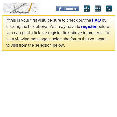
If this is your first visit, be sure to check out the
FAQ
by
clicking the link above. You may have to
register
before
you can post: click the register link above to proceed. To
start viewing messages, select the forum that you want
to visit from the selection below.