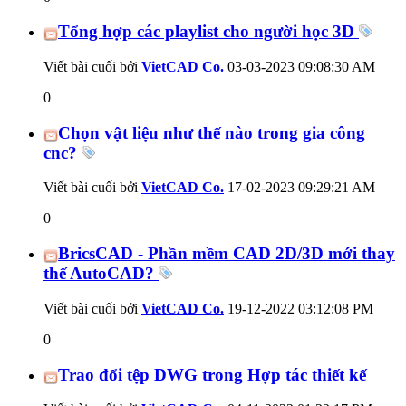
Tổng hợp các playlist cho người học 3D
Viết bài cuối bởi
VietCAD Co.
03-03-2023
09:08:30 AM
0
Chọn vật liệu như thế nào trong gia công
cnc?
Viết bài cuối bởi
VietCAD Co.
17-02-2023
09:29:21 AM
0
BricsCAD - Phần mềm CAD 2D/3D mới thay
thế AutoCAD?
Viết bài cuối bởi
VietCAD Co.
19-12-2022
03:12:08 PM
0
Trao đổi tệp DWG trong Hợp tác thiết kế