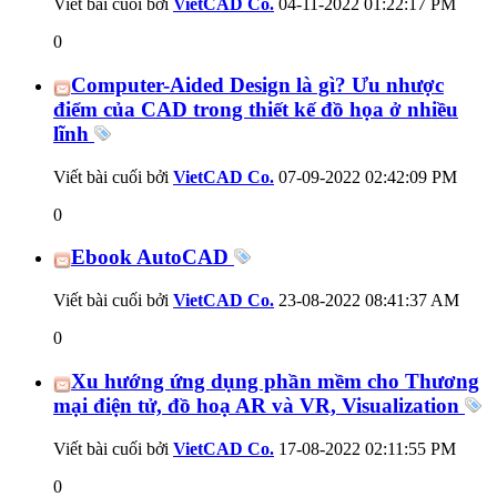
Viết bài cuối bởi
VietCAD Co.
04-11-2022
01:22:17 PM
0
Computer-Aided Design là gì? Ưu nhược
điểm của CAD trong thiết kế đồ họa ở nhiều
lĩnh
Viết bài cuối bởi
VietCAD Co.
07-09-2022
02:42:09 PM
0
Ebook AutoCAD
Viết bài cuối bởi
VietCAD Co.
23-08-2022
08:41:37 AM
0
Xu hướng ứng dụng phần mềm cho Thương
mại điện tử, đồ hoạ AR và VR, Visualization
Viết bài cuối bởi
VietCAD Co.
17-08-2022
02:11:55 PM
0