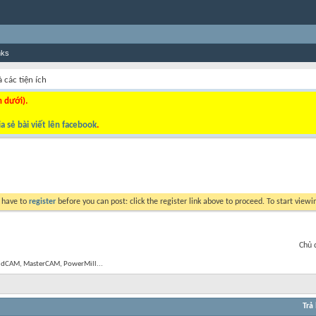
nks
các tiện ích
n dưới).
a sẻ bài viết lên facebook
.
y have to
register
before you can post: click the register link above to proceed. To start view
Chủ 
olidCAM, MasterCAM, PowerMill...
Trả 