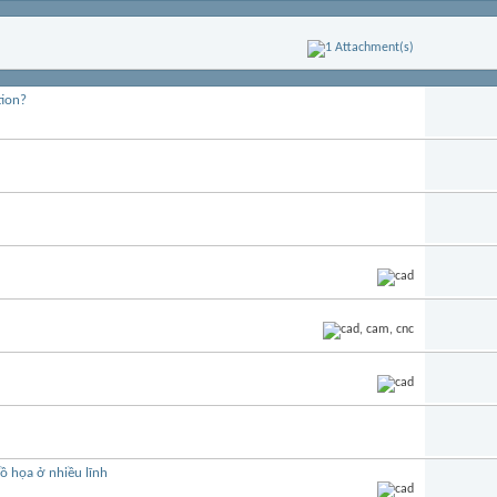
tion?
ồ họa ở nhiều lĩnh