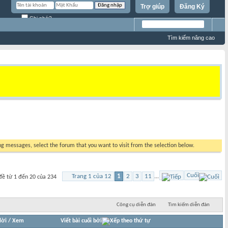
Trợ giúp
Đăng Ký
Ghi nhớ?
Tìm kiếm nâng cao
ing messages, select the forum that you want to visit from the selection below.
Cuối
Trang 1 của 12
1
2
3
11
...
đề từ 1 đến 20 của 234
Công cụ diễn đàn
Tìm kiếm diễn đàn
lời
/
Xem
Viết bài cuối bởi