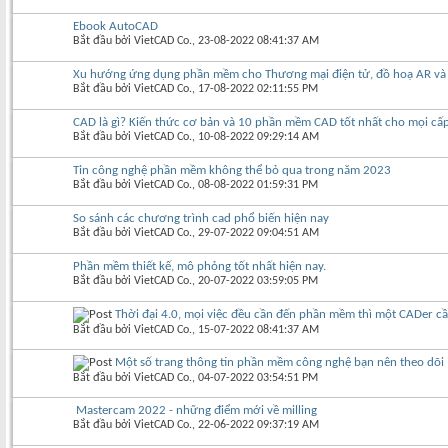
Ebook AutoCAD
Bắt đầu bởi
VietCAD Co.
‎, 23-08-2022 08:41:37 AM
Xu hướng ứng dụng phần mềm cho Thương mại điện tử, đồ hoạ AR và V
Bắt đầu bởi
VietCAD Co.
‎, 17-08-2022 02:11:55 PM
CAD là gì? Kiến thức cơ bản và 10 phần mềm CAD tốt nhất cho mọi cấ
Bắt đầu bởi
VietCAD Co.
‎, 10-08-2022 09:29:14 AM
Tin công nghệ phần mềm không thể bỏ qua trong năm 2023
Bắt đầu bởi
VietCAD Co.
‎, 08-08-2022 01:59:31 PM
So sánh các chương trình cad phổ biến hiện nay
Bắt đầu bởi
VietCAD Co.
‎, 29-07-2022 09:04:51 AM
Phần mềm thiết kế, mô phỏng tốt nhất hiện nay.
Bắt đầu bởi
VietCAD Co.
‎, 20-07-2022 03:59:05 PM
Thời đại 4.0, mọi việc đều cần đến phần mềm thì một CADer cầ
Bắt đầu bởi
VietCAD Co.
‎, 15-07-2022 08:41:37 AM
Một số trang thông tin phần mềm công nghệ bạn nên theo dõi
Bắt đầu bởi
VietCAD Co.
‎, 04-07-2022 03:54:51 PM
Mastercam 2022 - những điểm mới về milling
Bắt đầu bởi
VietCAD Co.
‎, 22-06-2022 09:37:19 AM