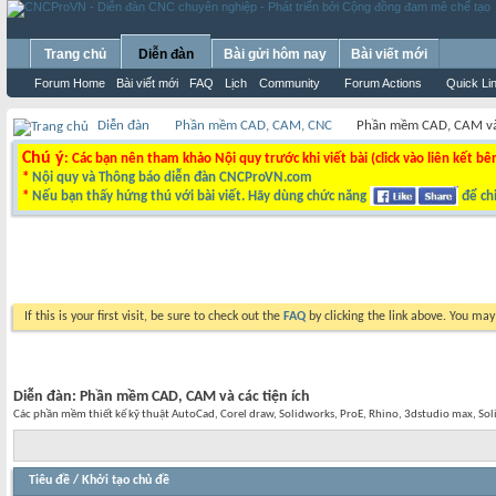
Trang chủ
Diễn đàn
Bài gửi hôm nay
Bài viết mới
Forum Home
Bài viết mới
FAQ
Lịch
Community
Forum Actions
Quick Li
Diễn đàn
Phần mềm CAD, CAM, CNC
Phần mềm CAD, CAM và 
Chú ý
: Các bạn nên tham khảo Nội quy trước khi viết bài (click vào liên kết bê
*
Nội quy và Thông báo diễn đàn CNCProVN.com
*
Nếu bạn thấy hứng thú với bài viết. Hãy dùng chức năng
để chi
If this is your first visit, be sure to check out the
FAQ
by clicking the link above. You ma
Diễn đàn:
Phần mềm CAD, CAM và các tiện ích
Các phần mềm thiết kế kỹ thuật AutoCad, Corel draw, Solidworks, ProE, Rhino, 3dstudio max, S
Tiêu đề
/
Khởi tạo chủ đề