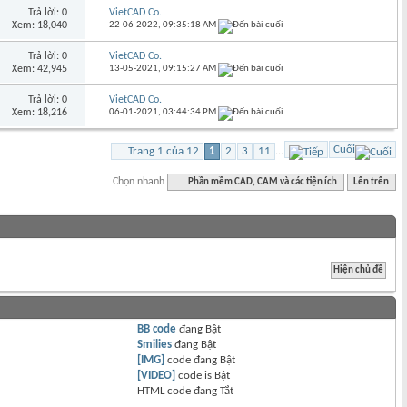
Trả lời: 0
VietCAD Co.
Xem: 18,040
22-06-2022,
09:35:18 AM
Trả lời: 0
VietCAD Co.
Xem: 42,945
13-05-2021,
09:15:27 AM
Trả lời: 0
VietCAD Co.
Xem: 18,216
06-01-2021,
03:44:34 PM
Cuối
Trang 1 của 12
1
2
3
11
...
Chọn nhanh
Phần mềm CAD, CAM và các tiện ích
Lên trên
BB code
đang
Bật
Smilies
đang
Bật
[IMG]
code đang
Bật
[VIDEO]
code is
Bật
HTML code đang
Tắt