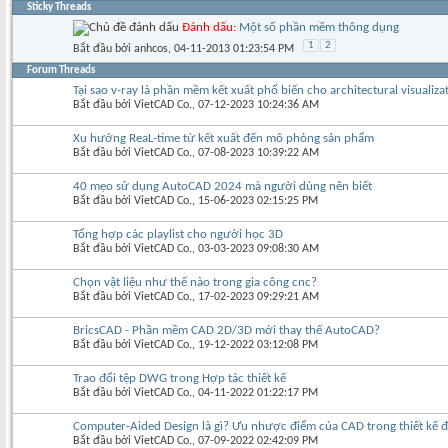
Sticky Threads
Đánh dấu:
Một số phần mềm thông dụng
1
2
Bắt đầu bởi
anhcos
‎, 04-11-2013 01:23:54 PM
Forum Threads
Tại sao v-ray là phần mềm kết xuất phổ biến cho architectural visualiza
Bắt đầu bởi
VietCAD Co.
‎, 07-12-2023 10:24:36 AM
Xu hướng ReaL-time từ kết xuất đến mô phỏng sản phẩm
Bắt đầu bởi
VietCAD Co.
‎, 07-08-2023 10:39:22 AM
40 mẹo sử dụng AutoCAD 2024 mà người dùng nên biết
Bắt đầu bởi
VietCAD Co.
‎, 15-06-2023 02:15:25 PM
Tổng hợp các playlist cho người học 3D
Bắt đầu bởi
VietCAD Co.
‎, 03-03-2023 09:08:30 AM
Chọn vật liệu như thế nào trong gia công cnc?
Bắt đầu bởi
VietCAD Co.
‎, 17-02-2023 09:29:21 AM
BricsCAD - Phần mềm CAD 2D/3D mới thay thế AutoCAD?
Bắt đầu bởi
VietCAD Co.
‎, 19-12-2022 03:12:08 PM
Trao đổi tệp DWG trong Hợp tác thiết kế
Bắt đầu bởi
VietCAD Co.
‎, 04-11-2022 01:22:17 PM
Computer-Aided Design là gì? Ưu nhược điểm của CAD trong thiết kế đ
Bắt đầu bởi
VietCAD Co.
‎, 07-09-2022 02:42:09 PM