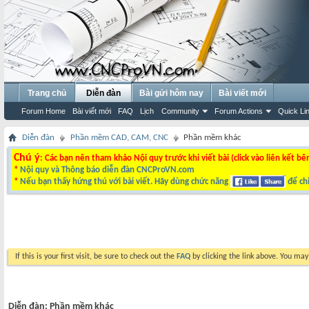
Trang chủ
Diễn đàn
Bài gửi hôm nay
Bài viết mới
Forum Home
Bài viết mới
FAQ
Lịch
Community
Forum Actions
Quick Li
Diễn đàn
Phần mềm CAD, CAM, CNC
Phần mềm khác
Chú ý
: Các bạn nên tham khảo Nội quy trước khi viết bài (click vào liên kết bê
*
Nội quy và Thông báo diễn đàn CNCProVN.com
*
Nếu bạn thấy hứng thú với bài viết. Hãy dùng chức năng
để chi
If this is your first visit, be sure to check out the
FAQ
by clicking the link above. You ma
Diễn đàn:
Phần mềm khác