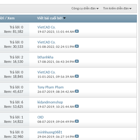
Công cụ diễn đàn
Tìm kiếm diễn đàn
lời
/
Xem
Viết bài cuối bởi
Trả lời: 0
VietCAD Co.
Xem: 81,582
19-07-2023,
11:01:44 AM
Trả lời: 0
VietCAD Co.
Xem: 30,533
01-08-2022,
02:24:51 PM
Trả lời: 2
bthanhkha
Xem: 16,530
17-08-2021,
06:43:34 PM
Trả lời: 0
VietCAD Co.
Xem: 18,845
15-01-2021,
09:56:39 AM
Trả lời: 0
Tony Pham Pham
Xem: 45,637
26-07-2019,
08:34:42 AM
Trả lời: 6
kidandmomshop
Xem: 53,625
19-07-2019,
10:25:44 AM
Trả lời: 1
CKD
Xem: 14,822
08-07-2019,
09:04:49 PM
Trả lời: 0
minhhuong0681
Xem: 32,960
29-04-2019,
06:27:14 PM