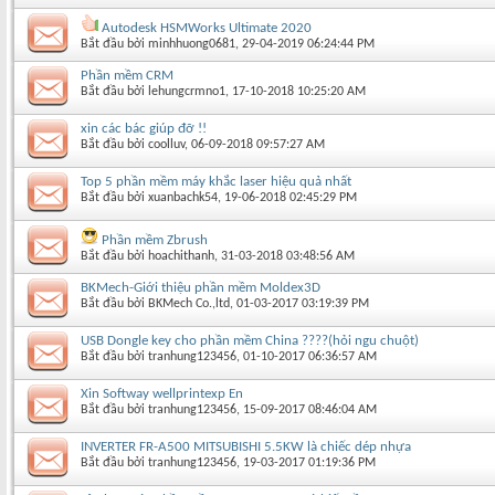
Autodesk HSMWorks Ultimate 2020
Bắt đầu bởi
minhhuong0681
‎, 29-04-2019 06:24:44 PM
Phần mềm CRM
Bắt đầu bởi
lehungcrmno1
‎, 17-10-2018 10:25:20 AM
xin các bác giúp đỡ !!
Bắt đầu bởi
coolluv
‎, 06-09-2018 09:57:27 AM
Top 5 phần mềm máy khắc laser hiệu quả nhất
Bắt đầu bởi
xuanbachk54
‎, 19-06-2018 02:45:29 PM
Phần mềm Zbrush
Bắt đầu bởi
hoachithanh
‎, 31-03-2018 03:48:56 AM
BKMech-Giới thiệu phần mềm Moldex3D
Bắt đầu bởi
BKMech Co.,ltd
‎, 01-03-2017 03:19:39 PM
USB Dongle key cho phần mềm China ????(hỏi ngu chuột)
Bắt đầu bởi
tranhung123456
‎, 01-10-2017 06:36:57 AM
Xin Softway wellprintexp En
Bắt đầu bởi
tranhung123456
‎, 15-09-2017 08:46:04 AM
INVERTER FR-A500 MITSUBISHI 5.5KW là chiếc dép nhựa
Bắt đầu bởi
tranhung123456
‎, 19-03-2017 01:19:36 PM