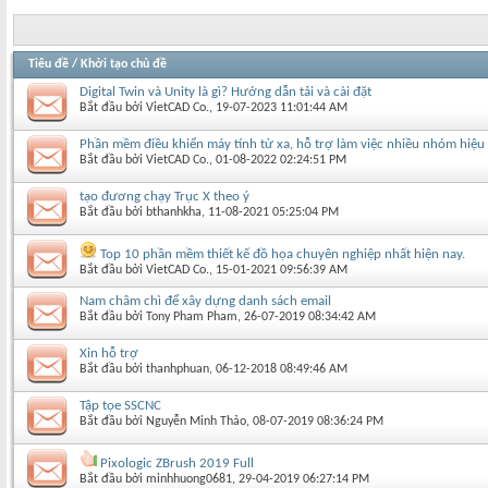
Tiêu đề
/
Khởi tạo chủ đề
Digital Twin và Unity là gì? Hướng dẫn tải và cài đặt
Bắt đầu bởi
VietCAD Co.
‎, 19-07-2023 11:01:44 AM
Phần mềm điều khiển máy tính từ xa, hỗ trợ làm việc nhiều nhóm hiệu
Bắt đầu bởi
VietCAD Co.
‎, 01-08-2022 02:24:51 PM
tạo đương chạy Trục X theo ý
Bắt đầu bởi
bthanhkha
‎, 11-08-2021 05:25:04 PM
Top 10 phần mềm thiết kế đồ họa chuyên nghiệp nhất hiện nay.
Bắt đầu bởi
VietCAD Co.
‎, 15-01-2021 09:56:39 AM
Nam châm chì để xây dựng danh sách email
Bắt đầu bởi
Tony Pham Pham
‎, 26-07-2019 08:34:42 AM
Xin hỗ trợ
Bắt đầu bởi
thanhphuan
‎, 06-12-2018 08:49:46 AM
Tập tọe SSCNC
Bắt đầu bởi
Nguyễn Minh Thảo
‎, 08-07-2019 08:36:24 PM
Pixologic ZBrush 2019 Full
Bắt đầu bởi
minhhuong0681
‎, 29-04-2019 06:27:14 PM