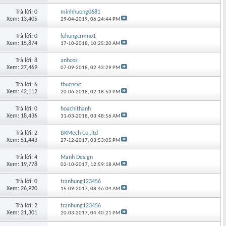
Trả lời: 0
minhhuong0681
Xem: 13,405
29-04-2019,
06:24:44 PM
Trả lời: 0
lehungcrmno1
Xem: 15,874
17-10-2018,
10:25:20 AM
Trả lời: 8
anhcos
Xem: 27,469
07-09-2018,
02:43:29 PM
Trả lời: 6
thucncvt
Xem: 42,112
20-06-2018,
02:18:53 PM
Trả lời: 0
hoachithanh
Xem: 18,436
31-03-2018,
03:48:56 AM
Trả lời: 2
BKMech Co.,ltd
Xem: 51,443
27-12-2017,
03:53:05 PM
Trả lời: 4
Manh Design
Xem: 19,778
02-10-2017,
12:59:18 AM
Trả lời: 0
tranhung123456
Xem: 26,920
15-09-2017,
08:46:04 AM
Trả lời: 2
tranhung123456
Xem: 21,301
20-03-2017,
04:40:21 PM