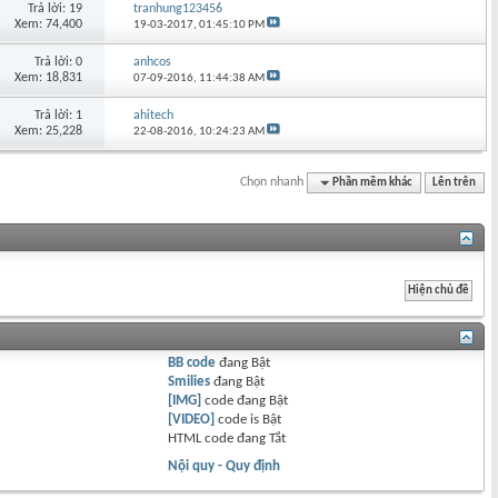
Trả lời: 19
tranhung123456
Xem: 74,400
19-03-2017,
01:45:10 PM
Trả lời: 0
anhcos
Xem: 18,831
07-09-2016,
11:44:38 AM
Trả lời: 1
ahitech
Xem: 25,228
22-08-2016,
10:24:23 AM
Chọn nhanh
Phần mềm khác
Lên trên
BB code
đang
Bật
Smilies
đang
Bật
[IMG]
code đang
Bật
[VIDEO]
code is
Bật
HTML code đang
Tắt
Nội quy - Quy định