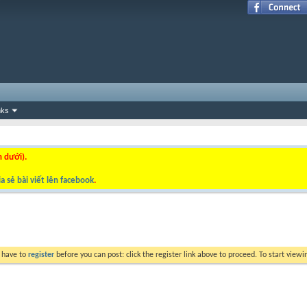
nks
n dưới).
a sẻ bài viết lên facebook
.
y have to
register
before you can post: click the register link above to proceed. To start view