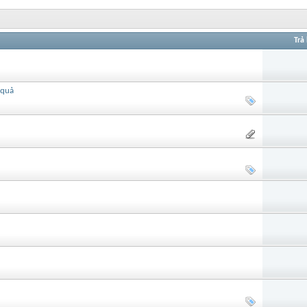
Trả 
 quả