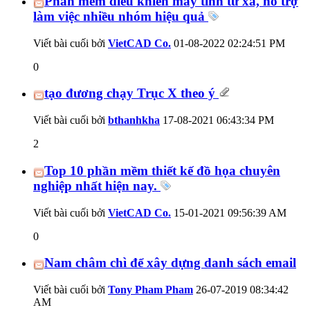
Phần mềm điều khiển máy tính từ xa, hỗ trợ
làm việc nhiều nhóm hiệu quả
Viết bài cuối bởi
VietCAD Co.
01-08-2022
02:24:51 PM
0
tạo đương chạy Trục X theo ý
Viết bài cuối bởi
bthanhkha
17-08-2021
06:43:34 PM
2
Top 10 phần mềm thiết kế đồ họa chuyên
nghiệp nhất hiện nay.
Viết bài cuối bởi
VietCAD Co.
15-01-2021
09:56:39 AM
0
Nam châm chì để xây dựng danh sách email
Viết bài cuối bởi
Tony Pham Pham
26-07-2019
08:34:42
AM