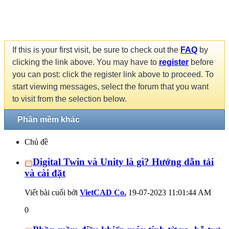
If this is your first visit, be sure to check out the
FAQ
by
clicking the link above. You may have to
register
before
you can post: click the register link above to proceed. To
start viewing messages, select the forum that you want
to visit from the selection below.
Phần mềm khác
Chủ đề
Digital Twin và Unity là gì? Hướng dẫn tải
và cài đặt
Viết bài cuối bởi
VietCAD Co.
19-07-2023
11:01:44 AM
0