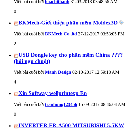
Viết bài cuối bởi
hoachithanh
31-03-2018
03:48:56 AM
0
BKMech-Giới thiệu phần mềm Moldex3D
Viết bài cuối bởi
BKMech Co.,ltd
27-12-2017
03:53:05 PM
2
USB Dongle key cho phần mềm China ????
(hỏi ngu chuột)
Viết bài cuối bởi
Manh Design
02-10-2017
12:59:18 AM
4
Xin Softway wellprintexp En
Viết bài cuối bởi
tranhung123456
15-09-2017
08:46:04 AM
0
INVERTER FR-A500 MITSUBISHI 5.5KW