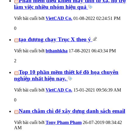
Phần mềm điều khiển máy tính từ xa, hỗ trợ
làm việc nhiều nhóm hiệu quả
Viết bài cuối bởi
VietCAD Co.
01-08-2022
02:24:51 PM
0
tạo đương chạy Trục X theo ý
Viết bài cuối bởi
bthanhkha
17-08-2021
06:43:34 PM
2
Top 10 phần mềm thiết kế đồ họa chuyên
nghiệp nhất hiện nay.
Viết bài cuối bởi
VietCAD Co.
15-01-2021
09:56:39 AM
0
Nam châm chì để xây dựng danh sách email
Viết bài cuối bởi
Tony Pham Pham
26-07-2019
08:34:42
AM