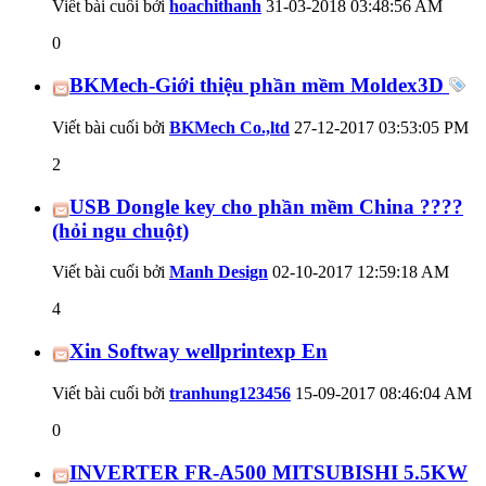
Viết bài cuối bởi
hoachithanh
31-03-2018
03:48:56 AM
0
BKMech-Giới thiệu phần mềm Moldex3D
Viết bài cuối bởi
BKMech Co.,ltd
27-12-2017
03:53:05 PM
2
USB Dongle key cho phần mềm China ????
(hỏi ngu chuột)
Viết bài cuối bởi
Manh Design
02-10-2017
12:59:18 AM
4
Xin Softway wellprintexp En
Viết bài cuối bởi
tranhung123456
15-09-2017
08:46:04 AM
0
INVERTER FR-A500 MITSUBISHI 5.5KW