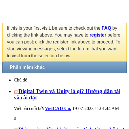
If this is your first visit, be sure to check out the
FAQ
by
clicking the link above. You may have to
register
before
you can post: click the register link above to proceed. To
start viewing messages, select the forum that you want
to visit from the selection below.
Phần mềm khác
Chủ đề
Digital Twin và Unity là gì? Hướng dẫn tải
và cài đặt
Viết bài cuối bởi
VietCAD Co.
19-07-2023
11:01:44 AM
0