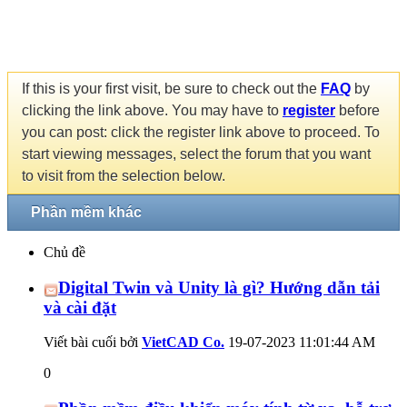
If this is your first visit, be sure to check out the
FAQ
by
clicking the link above. You may have to
register
before
you can post: click the register link above to proceed. To
start viewing messages, select the forum that you want
to visit from the selection below.
Phần mềm khác
Chủ đề
Digital Twin và Unity là gì? Hướng dẫn tải
và cài đặt
Viết bài cuối bởi
VietCAD Co.
19-07-2023
11:01:44 AM
0