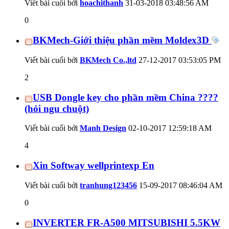
Viết bài cuối bởi
hoachithanh
31-03-2018
03:48:56 AM
0
BKMech-Giới thiệu phần mềm Moldex3D
Viết bài cuối bởi
BKMech Co.,ltd
27-12-2017
03:53:05 PM
2
USB Dongle key cho phần mềm China ????
(hỏi ngu chuột)
Viết bài cuối bởi
Manh Design
02-10-2017
12:59:18 AM
4
Xin Softway wellprintexp En
Viết bài cuối bởi
tranhung123456
15-09-2017
08:46:04 AM
0
INVERTER FR-A500 MITSUBISHI 5.5KW