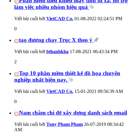
Phần mềm điều khiển máy tính từ xa, hỗ trợ
làm việc nhiều nhóm hiệu quả
Viết bài cuối bởi
VietCAD Co.
01-08-2022
02:24:51 PM
0
tạo đương chạy Trục X theo ý
Viết bài cuối bởi
bthanhkha
17-08-2021
06:43:34 PM
2
Top 10 phần mềm thiết kế đồ họa chuyên
nghiệp nhất hiện nay.
Viết bài cuối bởi
VietCAD Co.
15-01-2021
09:56:39 AM
0
Nam châm chì để xây dựng danh sách email
Viết bài cuối bởi
Tony Pham Pham
26-07-2019
08:34:42
AM