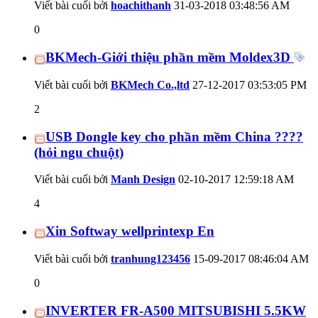
Viết bài cuối bởi
hoachithanh
31-03-2018
03:48:56 AM
0
BKMech-Giới thiệu phần mềm Moldex3D
Viết bài cuối bởi
BKMech Co.,ltd
27-12-2017
03:53:05 PM
2
USB Dongle key cho phần mềm China ????
(hỏi ngu chuột)
Viết bài cuối bởi
Manh Design
02-10-2017
12:59:18 AM
4
Xin Softway wellprintexp En
Viết bài cuối bởi
tranhung123456
15-09-2017
08:46:04 AM
0
INVERTER FR-A500 MITSUBISHI 5.5KW