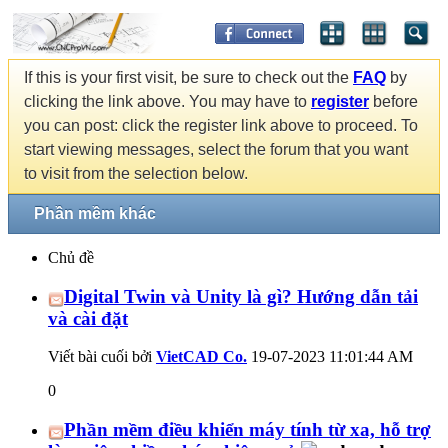
If this is your first visit, be sure to check out the
FAQ
by
clicking the link above. You may have to
register
before
you can post: click the register link above to proceed. To
start viewing messages, select the forum that you want
to visit from the selection below.
Phần mềm khác
Chủ đề
Digital Twin và Unity là gì? Hướng dẫn tải
và cài đặt
Viết bài cuối bởi
VietCAD Co.
19-07-2023
11:01:44 AM
0
Phần mềm điều khiển máy tính từ xa, hỗ trợ