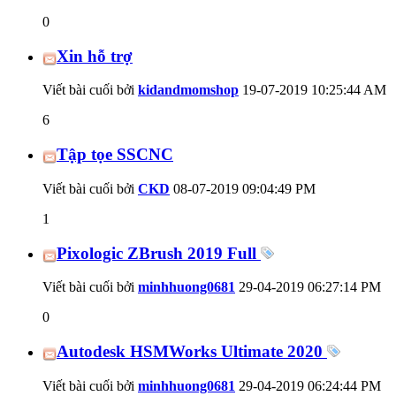
0
Xin hỗ trợ
Viết bài cuối bởi
kidandmomshop
19-07-2019
10:25:44 AM
6
Tập tọe SSCNC
Viết bài cuối bởi
CKD
08-07-2019
09:04:49 PM
1
Pixologic ZBrush 2019 Full
Viết bài cuối bởi
minhhuong0681
29-04-2019
06:27:14 PM
0
Autodesk HSMWorks Ultimate 2020
Viết bài cuối bởi
minhhuong0681
29-04-2019
06:24:44 PM