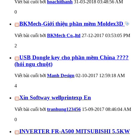
Viết bài cuối bởi
hoachithanh
31-03-2018
03:48:56 AM
0
BKMech-Giới thiệu phần mềm Moldex3D
Viết bài cuối bởi
BKMech Co.,ltd
27-12-2017
03:53:05 PM
2
USB Dongle key cho phần mềm China ????
(hỏi ngu chuột)
Viết bài cuối bởi
Manh Design
02-10-2017
12:59:18 AM
4
Xin Softway wellprintexp En
Viết bài cuối bởi
tranhung123456
15-09-2017
08:46:04 AM
0
INVERTER FR-A500 MITSUBISHI 5.5KW