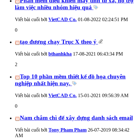
Phần mềm điều khiển máy tính từ xa, hỗ trợ
làm việc nhiều nhóm hiệu quả
Viết bài cuối bởi
VietCAD Co.
01-08-2022
02:24:51 PM
0
tạo đương chạy Trục X theo ý
Viết bài cuối bởi
bthanhkha
17-08-2021
06:43:34 PM
2
Top 10 phần mềm thiết kế đồ họa chuyên
nghiệp nhất hiện nay.
Viết bài cuối bởi
VietCAD Co.
15-01-2021
09:56:39 AM
0
Nam châm chì để xây dựng danh sách email
Viết bài cuối bởi
Tony Pham Pham
26-07-2019
08:34:42
AM