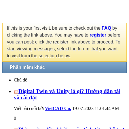
If this is your first visit, be sure to check out the
FAQ
by
clicking the link above. You may have to
register
before
you can post: click the register link above to proceed. To
start viewing messages, select the forum that you want
to visit from the selection below.
Phần mềm khác
Chủ đề
Digital Twin và Unity là gì? Hướng dẫn tải
và cài đặt
Viết bài cuối bởi
VietCAD Co.
19-07-2023
11:01:44 AM
0