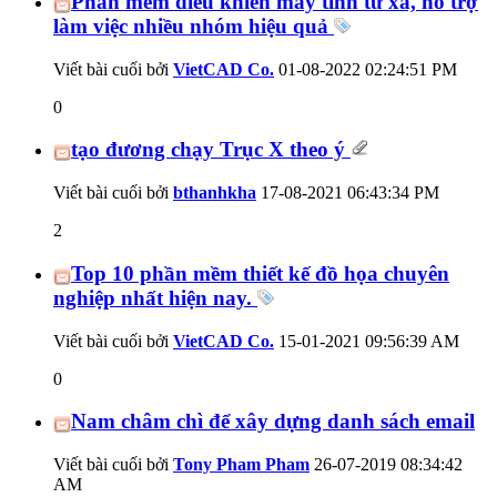
Phần mềm điều khiển máy tính từ xa, hỗ trợ
làm việc nhiều nhóm hiệu quả
Viết bài cuối bởi
VietCAD Co.
01-08-2022
02:24:51 PM
0
tạo đương chạy Trục X theo ý
Viết bài cuối bởi
bthanhkha
17-08-2021
06:43:34 PM
2
Top 10 phần mềm thiết kế đồ họa chuyên
nghiệp nhất hiện nay.
Viết bài cuối bởi
VietCAD Co.
15-01-2021
09:56:39 AM
0
Nam châm chì để xây dựng danh sách email
Viết bài cuối bởi
Tony Pham Pham
26-07-2019
08:34:42
AM