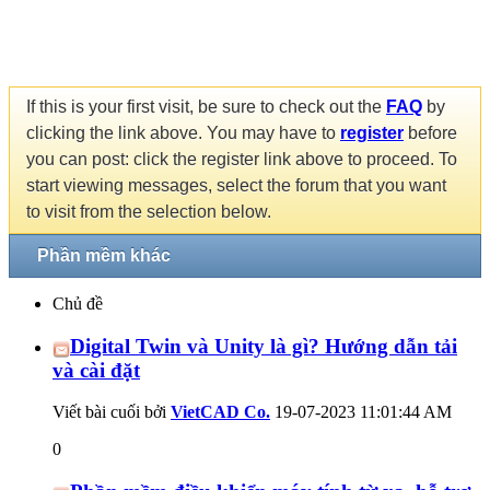
If this is your first visit, be sure to check out the
FAQ
by
clicking the link above. You may have to
register
before
you can post: click the register link above to proceed. To
start viewing messages, select the forum that you want
to visit from the selection below.
Phần mềm khác
Chủ đề
Digital Twin và Unity là gì? Hướng dẫn tải
và cài đặt
Viết bài cuối bởi
VietCAD Co.
19-07-2023
11:01:44 AM
0