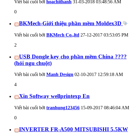
Viết bài cuối bởi
hoachithanh
31-03-2018
03:48:56 AM
0
BKMech-Giới thiệu phần mềm Moldex3D
Viết bài cuối bởi
BKMech Co.,ltd
27-12-2017
03:53:05 PM
2
USB Dongle key cho phần mềm China ????
(hỏi ngu chuột)
Viết bài cuối bởi
Manh Design
02-10-2017
12:59:18 AM
4
Xin Softway wellprintexp En
Viết bài cuối bởi
tranhung123456
15-09-2017
08:46:04 AM
0
INVERTER FR-A500 MITSUBISHI 5.5KW