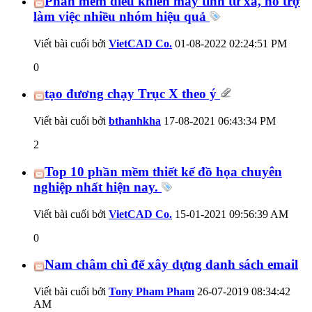
Phần mềm điều khiển máy tính từ xa, hỗ trợ
làm việc nhiều nhóm hiệu quả
Viết bài cuối bởi
VietCAD Co.
01-08-2022
02:24:51 PM
0
tạo đương chạy Trục X theo ý
Viết bài cuối bởi
bthanhkha
17-08-2021
06:43:34 PM
2
Top 10 phần mềm thiết kế đồ họa chuyên
nghiệp nhất hiện nay.
Viết bài cuối bởi
VietCAD Co.
15-01-2021
09:56:39 AM
0
Nam châm chì để xây dựng danh sách email
Viết bài cuối bởi
Tony Pham Pham
26-07-2019
08:34:42
AM