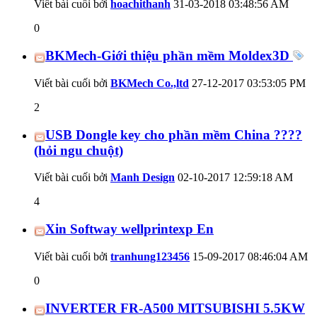
Viết bài cuối bởi
hoachithanh
31-03-2018
03:48:56 AM
0
BKMech-Giới thiệu phần mềm Moldex3D
Viết bài cuối bởi
BKMech Co.,ltd
27-12-2017
03:53:05 PM
2
USB Dongle key cho phần mềm China ????
(hỏi ngu chuột)
Viết bài cuối bởi
Manh Design
02-10-2017
12:59:18 AM
4
Xin Softway wellprintexp En
Viết bài cuối bởi
tranhung123456
15-09-2017
08:46:04 AM
0
INVERTER FR-A500 MITSUBISHI 5.5KW