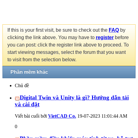
If this is your first visit, be sure to check out the
FAQ
by
clicking the link above. You may have to
register
before
you can post: click the register link above to proceed. To
start viewing messages, select the forum that you want
to visit from the selection below.
Phần mềm khác
Chủ đề
Digital Twin và Unity là gì? Hướng dẫn tải
và cài đặt
Viết bài cuối bởi
VietCAD Co.
19-07-2023
11:01:44 AM
0