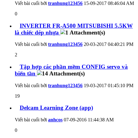
Viết bài cuối bởi
tranhung123456
15-09-2017
08:46:04 AM
0
INVERTER FR-A500 MITSUBISHI 5.5KW
là chiếc dép nhựa
Viết bài cuối bởi
tranhung123456
20-03-2017
04:40:21 PM
2
Tập hợp các phần mềm CONFIG servo và
biến tần
Viết bài cuối bởi
tranhung123456
19-03-2017
01:45:10 PM
19
Delcam Learning Zone (app)
Viết bài cuối bởi
anhcos
07-09-2016
11:44:38 AM
0