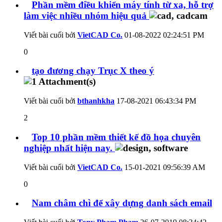
Phần mềm điều khiển máy tính từ xa, hỗ trợ
làm việc nhiều nhóm hiệu quả
Viết bài cuối bởi
VietCAD Co.
01-08-2022
02:24:51 PM
0
tạo đương chạy Trục X theo ý
Viết bài cuối bởi
bthanhkha
17-08-2021
06:43:34 PM
2
Top 10 phần mềm thiết kế đồ họa chuyên
nghiệp nhất hiện nay.
Viết bài cuối bởi
VietCAD Co.
15-01-2021
09:56:39 AM
0
Nam châm chì để xây dựng danh sách email