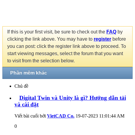
If this is your first visit, be sure to check out the
FAQ
by
clicking the link above. You may have to
register
before
you can post: click the register link above to proceed. To
start viewing messages, select the forum that you want
to visit from the selection below.
Phần mềm khác
Chủ đề
Digital Twin và Unity là gì? Hướng dẫn tải
và cài đặt
Viết bài cuối bởi
VietCAD Co.
19-07-2023
11:01:44 AM
0