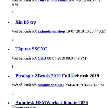
Viết bài cuối bởi
Tony Pham Pham
26-07-2019
08:34:42
AM
0
Xin hỗ trợ
Viết bài cuối bởi
kidandmomshop
19-07-2019
10:25:44 AM
6
Tập tọe SSCNC
Viết bài cuối bởi
CKD
08-07-2019
09:04:49 PM
1
Pixologic ZBrush 2019 Full
Viết bài cuối bởi
minhhuong0681
29-04-2019
06:27:14 PM
0
Autodesk HSMWorks Ultimate 2020