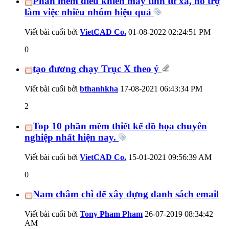
Phần mềm điều khiển máy tính từ xa, hỗ trợ
làm việc nhiều nhóm hiệu quả
Viết bài cuối bởi
VietCAD Co.
01-08-2022
02:24:51 PM
0
tạo đương chạy Trục X theo ý
Viết bài cuối bởi
bthanhkha
17-08-2021
06:43:34 PM
2
Top 10 phần mềm thiết kế đồ họa chuyên
nghiệp nhất hiện nay.
Viết bài cuối bởi
VietCAD Co.
15-01-2021
09:56:39 AM
0
Nam châm chì để xây dựng danh sách email
Viết bài cuối bởi
Tony Pham Pham
26-07-2019
08:34:42
AM