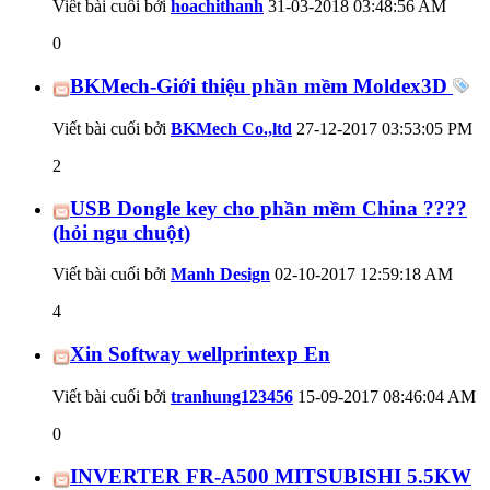
Viết bài cuối bởi
hoachithanh
31-03-2018
03:48:56 AM
0
BKMech-Giới thiệu phần mềm Moldex3D
Viết bài cuối bởi
BKMech Co.,ltd
27-12-2017
03:53:05 PM
2
USB Dongle key cho phần mềm China ????
(hỏi ngu chuột)
Viết bài cuối bởi
Manh Design
02-10-2017
12:59:18 AM
4
Xin Softway wellprintexp En
Viết bài cuối bởi
tranhung123456
15-09-2017
08:46:04 AM
0
INVERTER FR-A500 MITSUBISHI 5.5KW