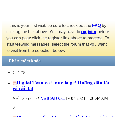
If this is your first visit, be sure to check out the
FAQ
by
clicking the link above. You may have to
register
before
you can post: click the register link above to proceed. To
start viewing messages, select the forum that you want
to visit from the selection below.
Phần mềm khác
Chủ đề
Digital Twin và Unity là gì? Hướng dẫn tải
và cài đặt
Viết bài cuối bởi
VietCAD Co.
19-07-2023
11:01:44 AM
0