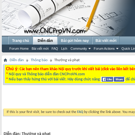
Trang chủ
Diễn đàn
Bài gửi hôm nay
Bài viết mới
Forum Home
Bài viết mới
FAQ
Lịch
Community
Forum Actions
Quick Li
Diễn đàn
Thông báo
Thưởng và phạt
Chú ý
: Các bạn nên tham khảo Nội quy trước khi viết bài (click vào liên kết bê
*
Nội quy và Thông báo diễn đàn CNCProVN.com
*
Nếu bạn thấy hứng thú với bài viết. Hãy dùng chức năng
để chi
If this is your first visit, be sure to check out the
FAQ
by clicking the link above. You ma
Diễn đàn:
Thưởng và phạt