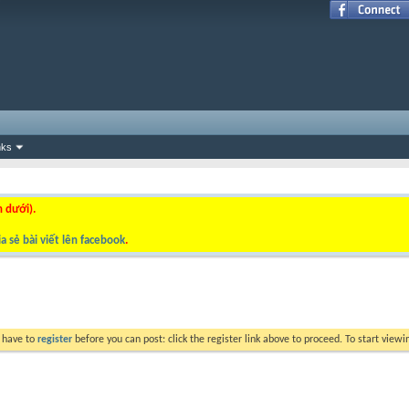
nks
n dưới).
a sẻ bài viết lên facebook
.
y have to
register
before you can post: click the register link above to proceed. To start view