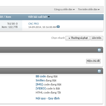
Công cụ diễn đàn
Tìm kiếm diễn đàn
lời
/
Xem
Viết bài cuối bởi
Trả lời: 0
CNC PRO
Xem: 122,778
14-09-2014,
10:16:00 AM
Chọn nhanh
Thưởng và phạt
Lên trên
BB code
đang
Bật
Smilies
đang
Bật
[IMG]
code đang
Bật
[VIDEO]
code is
Bật
HTML code đang
Tắt
Nội quy - Quy định