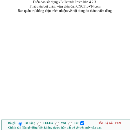
Diễn đàn sử dụng vBulletin® Phiên bản 4.2.3.
Phát triển bởi thành viên diễn đàn CNCProVN.com
Ban quản trị không chịu trách nhiệm về nội dung do thành viên đăng.
Bộ gõ:
Tự động
TELEX
VNI
Tắt
[Ẩn Bộ Gõ - F12]
Chính tả | Nếu gõ tiếng Việt không được, hãy bật bộ gõ trên máy của bạn.