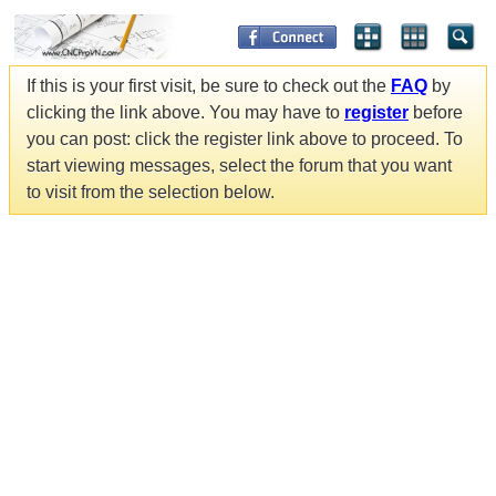
If this is your first visit, be sure to check out the
FAQ
by
clicking the link above. You may have to
register
before
you can post: click the register link above to proceed. To
start viewing messages, select the forum that you want
to visit from the selection below.