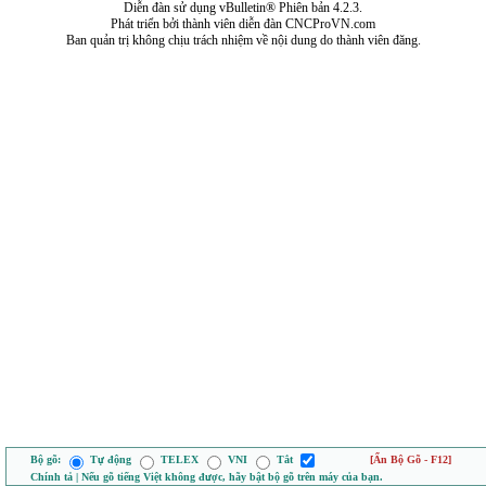
Diễn đàn sử dụng vBulletin® Phiên bản 4.2.3.
Phát triển bởi thành viên diễn đàn CNCProVN.com
Ban quản trị không chịu trách nhiệm về nội dung do thành viên đăng.
Bộ gõ:
Tự động
TELEX
VNI
Tắt
[Ẩn Bộ Gõ - F12]
Chính tả | Nếu gõ tiếng Việt không được, hãy bật bộ gõ trên máy của bạn.