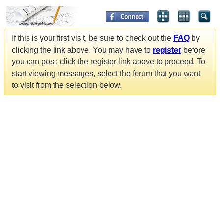
If this is your first visit, be sure to check out the
FAQ
by
clicking the link above. You may have to
register
before
you can post: click the register link above to proceed. To
start viewing messages, select the forum that you want
to visit from the selection below.