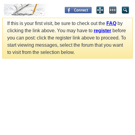
If this is your first visit, be sure to check out the
FAQ
by
clicking the link above. You may have to
register
before
you can post: click the register link above to proceed. To
start viewing messages, select the forum that you want
to visit from the selection below.