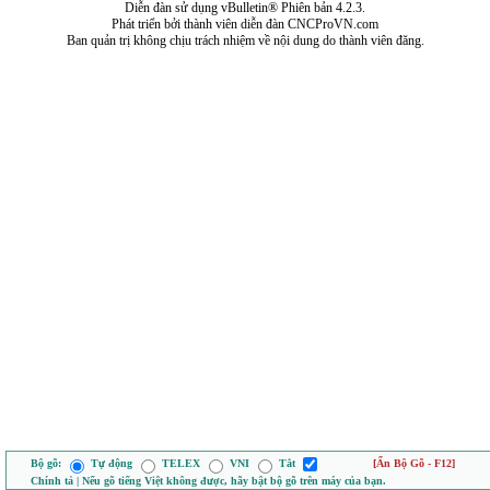
Diễn đàn sử dụng vBulletin® Phiên bản 4.2.3.
Phát triển bởi thành viên diễn đàn CNCProVN.com
Ban quản trị không chịu trách nhiệm về nội dung do thành viên đăng.
Bộ gõ:
Tự động
TELEX
VNI
Tắt
[Ẩn Bộ Gõ - F12]
Chính tả | Nếu gõ tiếng Việt không được, hãy bật bộ gõ trên máy của bạn.