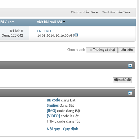
Công cụ diễn đàn
Tìm kiếm diễn đàn
lời
/
Xem
Viết bài cuối bởi
Trả lời: 0
CNC PRO
Xem: 123,042
14-09-2014,
10:16:00 AM
Chọn nhanh
Thưởng và phạt
Lên trên
BB code
đang
Bật
Smilies
đang
Bật
[IMG]
code đang
Bật
[VIDEO]
code is
Bật
HTML code đang
Tắt
Nội quy - Quy định