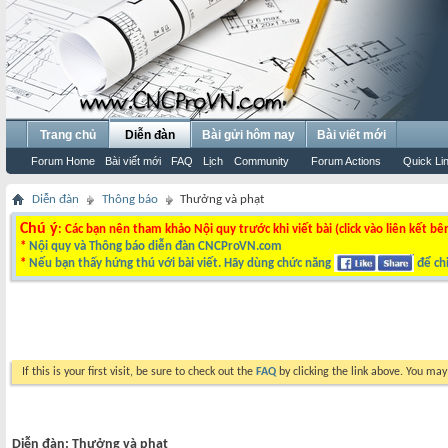
Trang chủ
Diễn đàn
Bài gửi hôm nay
Bài viết mới
Forum Home
Bài viết mới
FAQ
Lịch
Community
Forum Actions
Quick Li
Diễn đàn
Thông báo
Thưởng và phạt
Chú ý
: Các bạn nên tham khảo Nội quy trước khi viết bài (click vào liên kết bê
*
Nội quy và Thông báo diễn đàn CNCProVN.com
*
Nếu bạn thấy hứng thú với bài viết. Hãy dùng chức năng
để chi
If this is your first visit, be sure to check out the
FAQ
by clicking the link above. You ma
Diễn đàn:
Thưởng và phạt