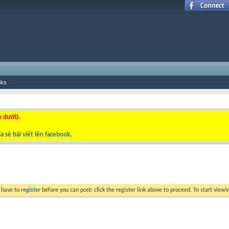
nks
n dưới).
a sẻ bài viết lên facebook
.
y have to
register
before you can post: click the register link above to proceed. To start view