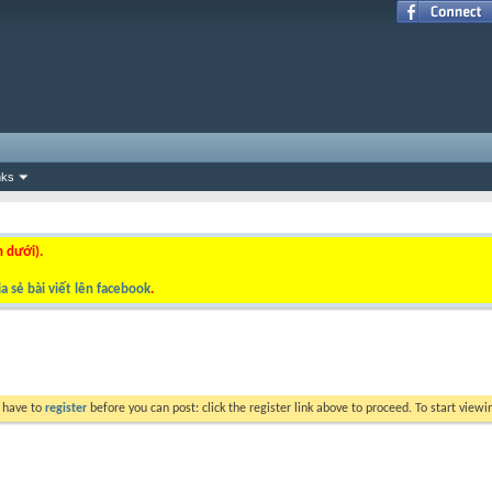
nks
n dưới).
a sẻ bài viết lên facebook
.
y have to
register
before you can post: click the register link above to proceed. To start view