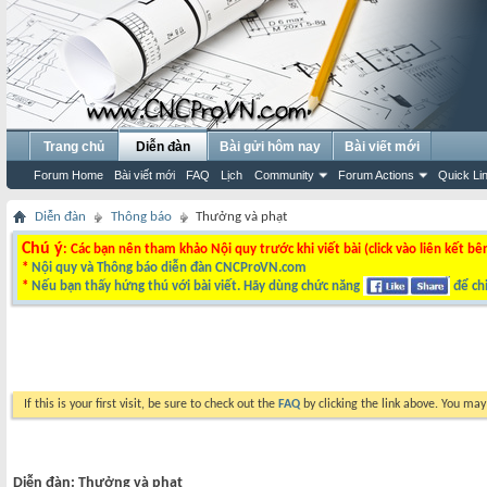
Trang chủ
Diễn đàn
Bài gửi hôm nay
Bài viết mới
Forum Home
Bài viết mới
FAQ
Lịch
Community
Forum Actions
Quick Li
Diễn đàn
Thông báo
Thưởng và phạt
Chú ý
: Các bạn nên tham khảo Nội quy trước khi viết bài (click vào liên kết bê
*
Nội quy và Thông báo diễn đàn CNCProVN.com
*
Nếu bạn thấy hứng thú với bài viết. Hãy dùng chức năng
để chi
If this is your first visit, be sure to check out the
FAQ
by clicking the link above. You ma
Diễn đàn:
Thưởng và phạt