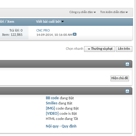
Công cụ diễn đàn
Tìm kiếm diễn đàn
lời
/
Xem
Viết bài cuối bởi
Trả lời: 0
CNC PRO
Xem: 122,865
14-09-2014,
10:16:00 AM
Chọn nhanh
Thưởng và phạt
Lên trên
BB code
đang
Bật
Smilies
đang
Bật
[IMG]
code đang
Bật
[VIDEO]
code is
Bật
HTML code đang
Tắt
Nội quy - Quy định