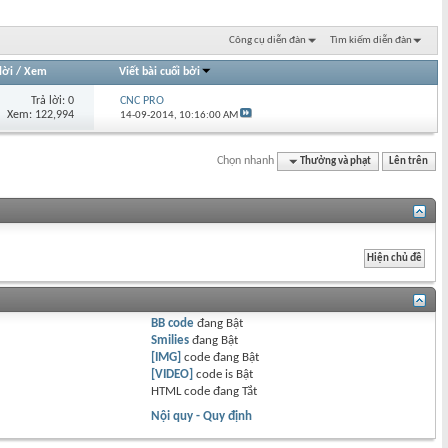
Công cụ diễn đàn
Tìm kiếm diễn đàn
lời
/
Xem
Viết bài cuối bởi
Trả lời: 0
CNC PRO
Xem: 122,994
14-09-2014,
10:16:00 AM
Chọn nhanh
Thưởng và phạt
Lên trên
BB code
đang
Bật
Smilies
đang
Bật
[IMG]
code đang
Bật
[VIDEO]
code is
Bật
HTML code đang
Tắt
Nội quy - Quy định