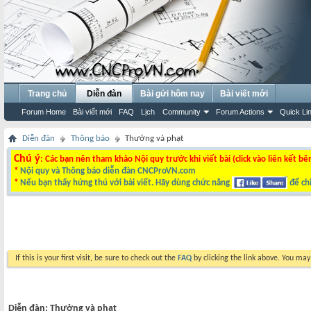
Trang chủ
Diễn đàn
Bài gửi hôm nay
Bài viết mới
Forum Home
Bài viết mới
FAQ
Lịch
Community
Forum Actions
Quick Li
Diễn đàn
Thông báo
Thưởng và phạt
Chú ý
: Các bạn nên tham khảo Nội quy trước khi viết bài (click vào liên kết bê
*
Nội quy và Thông báo diễn đàn CNCProVN.com
*
Nếu bạn thấy hứng thú với bài viết. Hãy dùng chức năng
để chi
If this is your first visit, be sure to check out the
FAQ
by clicking the link above. You ma
Diễn đàn:
Thưởng và phạt