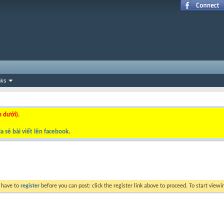
nks
n dưới).
a sẻ bài viết lên facebook
.
y have to
register
before you can post: click the register link above to proceed. To start view