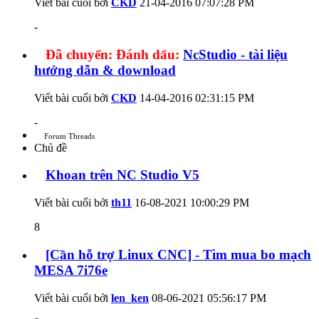
Viết bài cuối bởi
CKD
21-04-2016
07:07:28 PM
-
Đã chuyển:
Đánh dấu:
NcStudio - tài liệu
hướng dẫn & download
Viết bài cuối bởi
CKD
14-04-2016
02:31:15 PM
-
Forum Threads
Chủ đề
Khoan trên NC Studio V5
Viết bài cuối bởi
th11
16-08-2021
10:00:29 PM
8
[Cần hỗ trợ Linux CNC] - Tìm mua bo mạch
MESA 7i76e
Viết bài cuối bởi
len_ken
08-06-2021
05:56:17 PM