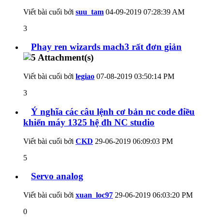
Viết bài cuối bởi
suu_tam
04-09-2019
07:28:39 AM
3
Phay ren wizards mach3 rất đơn giản
Viết bài cuối bởi
legiao
07-08-2019
03:50:14 PM
3
Ý nghĩa các câu lệnh cơ bản nc code điều
khiển máy 1325 hệ đh NC studio
Viết bài cuối bởi
CKD
29-06-2019
06:09:03 PM
5
Servo analog
Viết bài cuối bởi
xuan_loc97
29-06-2019
06:03:20 PM
0