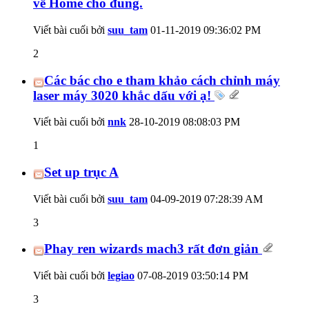
về Home cho đúng.
Viết bài cuối bởi
suu_tam
01-11-2019
09:36:02 PM
2
Các bác cho e tham khảo cách chỉnh máy
laser máy 3020 khắc dấu với ạ!
Viết bài cuối bởi
nnk
28-10-2019
08:08:03 PM
1
Set up trục A
Viết bài cuối bởi
suu_tam
04-09-2019
07:28:39 AM
3
Phay ren wizards mach3 rất đơn giản
Viết bài cuối bởi
legiao
07-08-2019
03:50:14 PM
3