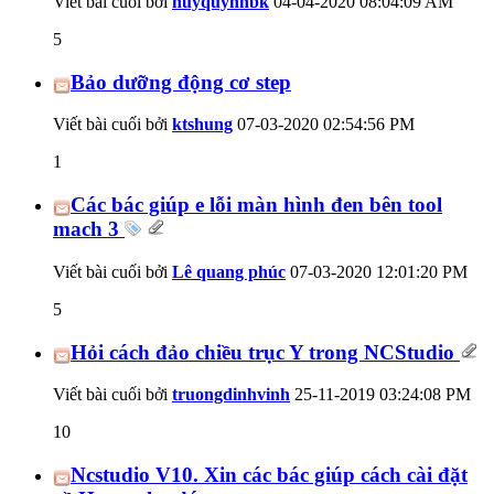
Viết bài cuối bởi
huyquynhbk
04-04-2020
08:04:09 AM
5
Bảo dưỡng động cơ step
Viết bài cuối bởi
ktshung
07-03-2020
02:54:56 PM
1
Các bác giúp e lỗi màn hình đen bên tool
mach 3
Viết bài cuối bởi
Lê quang phúc
07-03-2020
12:01:20 PM
5
Hỏi cách đảo chiều trục Y trong NCStudio
Viết bài cuối bởi
truongdinhvinh
25-11-2019
03:24:08 PM
10
Ncstudio V10. Xin các bác giúp cách cài đặt