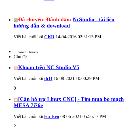
-
Đã chuyển:
Đánh dấu:
NcStudio - tài liệu
hướng dẫn & download
Viết bài cuối bởi
CKD
14-04-2016
02:31:15 PM
-
Forum Threads
Chủ đề
Khoan trên NC Studio V5
Viết bài cuối bởi
th11
16-08-2021
10:00:29 PM
8
[Cần hỗ trợ Linux CNC] - Tìm mua bo mạch
MESA 7i76e
Viết bài cuối bởi
len_ken
08-06-2021
05:56:17 PM
2