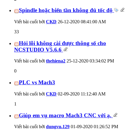
Spindle hoặc biến tần không đủ tốc độ
Viết bài cuối bởi
CKD
26-12-2020
08:41:00 AM
33
Hỏi lỗi không cài được thông số cho
NCSTUDIO V5.6.6
Viết bài cuối bởi
thehiena2
25-12-2020
03:34:02 PM
0
PLC vs Mach3
Viết bài cuối bởi
CKD
02-09-2020
11:12:40 AM
1
Giúp em vụ macro Mach3 CNC với ạ.
Viết bài cuối bởi
dungvu.129
01-09-2020
01:26:52 PM