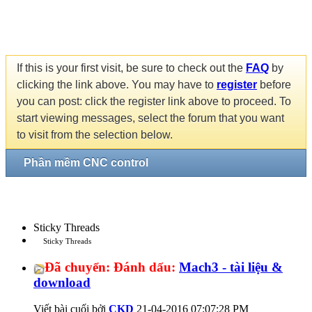
If this is your first visit, be sure to check out the
FAQ
by
clicking the link above. You may have to
register
before
you can post: click the register link above to proceed. To
start viewing messages, select the forum that you want
to visit from the selection below.
Phần mềm CNC control
Sticky Threads
Sticky Threads
Đã chuyển:
Đánh dấu:
Mach3 - tài liệu &
download
Viết bài cuối bởi
CKD
21-04-2016
07:07:28 PM