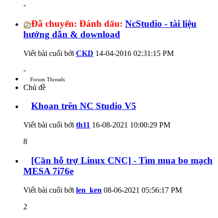
-
Đã chuyển:
Đánh dấu:
NcStudio - tài liệu
hướng dẫn & download
Viết bài cuối bởi
CKD
14-04-2016
02:31:15 PM
-
Forum Threads
Chủ đề
Khoan trên NC Studio V5
Viết bài cuối bởi
th11
16-08-2021
10:00:29 PM
8
[Cần hỗ trợ Linux CNC] - Tìm mua bo mạch
MESA 7i76e
Viết bài cuối bởi
len_ken
08-06-2021
05:56:17 PM
2