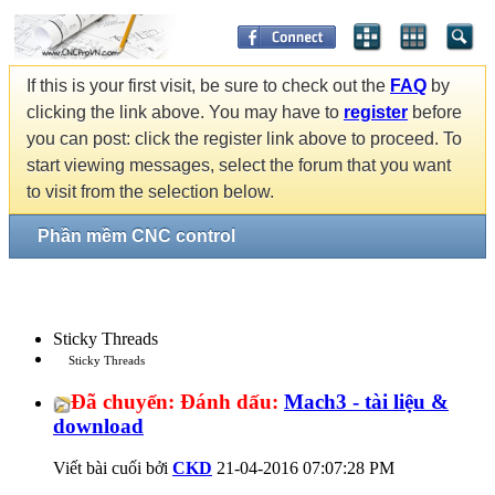
If this is your first visit, be sure to check out the
FAQ
by
clicking the link above. You may have to
register
before
you can post: click the register link above to proceed. To
start viewing messages, select the forum that you want
to visit from the selection below.
Phần mềm CNC control
Sticky Threads
Sticky Threads
Đã chuyển:
Đánh dấu:
Mach3 - tài liệu &
download
Viết bài cuối bởi
CKD
21-04-2016
07:07:28 PM