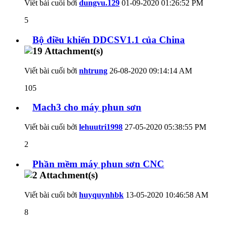
Viết bài cuối bởi
dungvu.129
01-09-2020
01:26:52 PM
5
Bộ điều khiển DDCSV1.1 của China
Viết bài cuối bởi
nhtrung
26-08-2020
09:14:14 AM
105
Mach3 cho máy phun sơn
Viết bài cuối bởi
lehuutri1998
27-05-2020
05:38:55 PM
2
Phần mềm máy phun sơn CNC
Viết bài cuối bởi
huyquynhbk
13-05-2020
10:46:58 AM
8