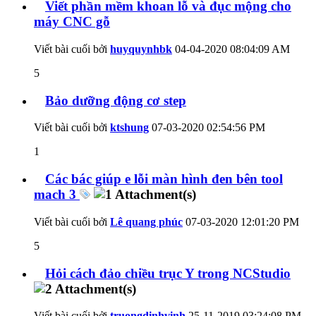
Viết phần mềm khoan lỗ và đục mộng cho
máy CNC gỗ
Viết bài cuối bởi
huyquynhbk
04-04-2020
08:04:09 AM
5
Bảo dưỡng động cơ step
Viết bài cuối bởi
ktshung
07-03-2020
02:54:56 PM
1
Các bác giúp e lỗi màn hình đen bên tool
mach 3
Viết bài cuối bởi
Lê quang phúc
07-03-2020
12:01:20 PM
5
Hỏi cách đảo chiều trục Y trong NCStudio
Viết bài cuối bởi
truongdinhvinh
25-11-2019
03:24:08 PM