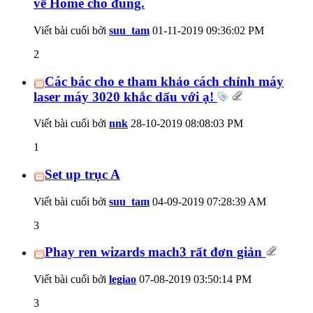
về Home cho đúng.
Viết bài cuối bởi
suu_tam
01-11-2019
09:36:02 PM
2
Các bác cho e tham khảo cách chỉnh máy
laser máy 3020 khắc dấu với ạ!
Viết bài cuối bởi
nnk
28-10-2019
08:08:03 PM
1
Set up trục A
Viết bài cuối bởi
suu_tam
04-09-2019
07:28:39 AM
3
Phay ren wizards mach3 rất đơn giản
Viết bài cuối bởi
legiao
07-08-2019
03:50:14 PM
3