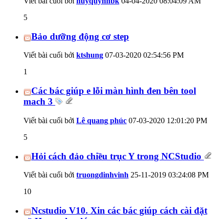
Viết bài cuối bởi
huyquynhbk
04-04-2020
08:04:09 AM
5
Bảo dưỡng động cơ step
Viết bài cuối bởi
ktshung
07-03-2020
02:54:56 PM
1
Các bác giúp e lỗi màn hình đen bên tool
mach 3
Viết bài cuối bởi
Lê quang phúc
07-03-2020
12:01:20 PM
5
Hỏi cách đảo chiều trục Y trong NCStudio
Viết bài cuối bởi
truongdinhvinh
25-11-2019
03:24:08 PM
10
Ncstudio V10. Xin các bác giúp cách cài đặt