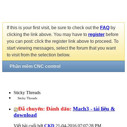
If this is your first visit, be sure to check out the
FAQ
by
clicking the link above. You may have to
register
before
you can post: click the register link above to proceed. To
start viewing messages, select the forum that you want
to visit from the selection below.
Phần mềm CNC control
Sticky Threads
Sticky Threads
Đã chuyển:
Đánh dấu:
Mach3 - tài liệu &
download
Viết bài cuối bởi
CKD
21-04-2016
07:07:28 PM