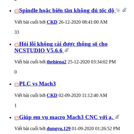
Spindle hoặc biến tần không đủ tốc độ
Viết bài cuối bởi
CKD
26-12-2020
08:41:00 AM
33
Hỏi lỗi không cài được thông số cho
NCSTUDIO V5.6.6
Viết bài cuối bởi
thehiena2
25-12-2020
03:34:02 PM
0
PLC vs Mach3
Viết bài cuối bởi
CKD
02-09-2020
11:12:40 AM
1
Giúp em vụ macro Mach3 CNC với ạ.
Viết bài cuối bởi
dungvu.129
01-09-2020
01:26:52 PM