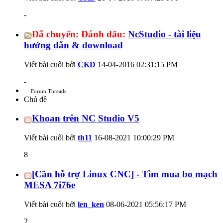
-
Đã chuyển:
Đánh dấu:
NcStudio - tài liệu
hướng dẫn & download
Viết bài cuối bởi
CKD
14-04-2016
02:31:15 PM
-
Forum Threads
Chủ đề
Khoan trên NC Studio V5
Viết bài cuối bởi
th11
16-08-2021
10:00:29 PM
8
[Cần hỗ trợ Linux CNC] - Tìm mua bo mạch
MESA 7i76e
Viết bài cuối bởi
len_ken
08-06-2021
05:56:17 PM
2