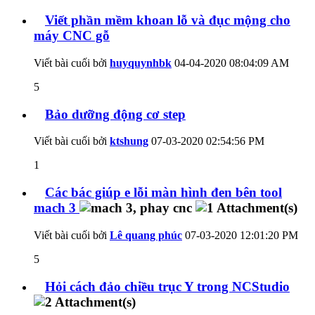
Viết phần mềm khoan lỗ và đục mộng cho
máy CNC gỗ
Viết bài cuối bởi
huyquynhbk
04-04-2020
08:04:09 AM
5
Bảo dưỡng động cơ step
Viết bài cuối bởi
ktshung
07-03-2020
02:54:56 PM
1
Các bác giúp e lỗi màn hình đen bên tool
mach 3
Viết bài cuối bởi
Lê quang phúc
07-03-2020
12:01:20 PM
5
Hỏi cách đảo chiều trục Y trong NCStudio