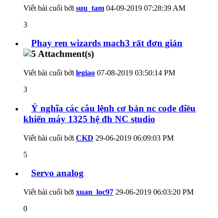
Viết bài cuối bởi
suu_tam
04-09-2019
07:28:39 AM
3
Phay ren wizards mach3 rất đơn giản
Viết bài cuối bởi
legiao
07-08-2019
03:50:14 PM
3
Ý nghĩa các câu lệnh cơ bản nc code điều
khiển máy 1325 hệ đh NC studio
Viết bài cuối bởi
CKD
29-06-2019
06:09:03 PM
5
Servo analog
Viết bài cuối bởi
xuan_loc97
29-06-2019
06:03:20 PM
0