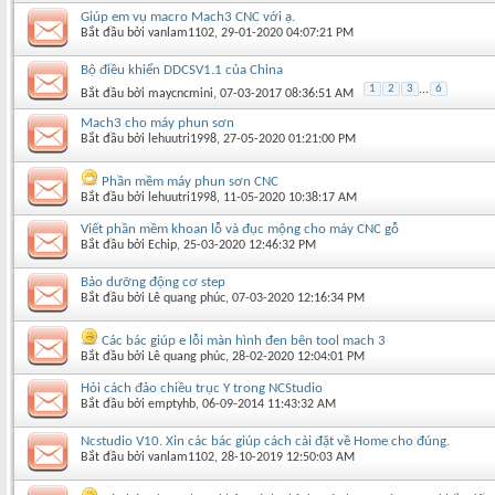
Giúp em vụ macro Mach3 CNC với ạ.
Bắt đầu bởi
vanlam1102
‎, 29-01-2020 04:07:21 PM
Bộ điều khiển DDCSV1.1 của China
1
2
3
...
6
Bắt đầu bởi
maycncmini
‎, 07-03-2017 08:36:51 AM
Mach3 cho máy phun sơn
Bắt đầu bởi
lehuutri1998
‎, 27-05-2020 01:21:00 PM
Phần mềm máy phun sơn CNC
Bắt đầu bởi
lehuutri1998
‎, 11-05-2020 10:38:17 AM
Viết phần mềm khoan lỗ và đục mộng cho máy CNC gỗ
Bắt đầu bởi
Echip
‎, 25-03-2020 12:46:32 PM
Bảo dưỡng động cơ step
Bắt đầu bởi
Lê quang phúc
‎, 07-03-2020 12:16:34 PM
Các bác giúp e lỗi màn hình đen bên tool mach 3
Bắt đầu bởi
Lê quang phúc
‎, 28-02-2020 12:04:01 PM
Hỏi cách đảo chiều trục Y trong NCStudio
Bắt đầu bởi
emptyhb
‎, 06-09-2014 11:43:32 AM
Ncstudio V10. Xin các bác giúp cách cài đặt về Home cho đúng.
Bắt đầu bởi
vanlam1102
‎, 28-10-2019 12:50:03 AM