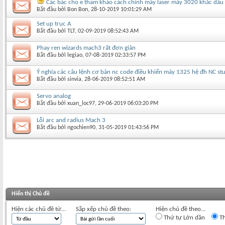
Các bác cho e tham khảo cách chỉnh máy laser máy 3020 khắc dấu 
Bắt đầu bởi
Bon Bon
‎, 28-10-2019 10:01:29 AM
Set up trục A
Bắt đầu bởi
TLT
‎, 02-09-2019 08:52:43 AM
Phay ren wizards mach3 rất đơn giản
Bắt đầu bởi
legiao
‎, 07-08-2019 02:33:57 PM
Ý nghĩa các câu lệnh cơ bản nc code điều khiển máy 1325 hệ đh NC st
Bắt đầu bởi
sinvia
‎, 28-06-2019 08:52:51 AM
Servo analog
Bắt đầu bởi
xuan_loc97
‎, 29-06-2019 06:03:20 PM
Lỗi arc and radius Mach 3
Bắt đầu bởi
ngochien90
‎, 31-05-2019 01:43:56 PM
Hiển thị Chủ đề
Hiện các chủ đề từ...
Sắp xếp chủ đề theo:
Hiện chủ đề theo...
Thứ tự Lớn dần
Th