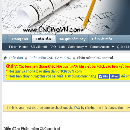
Trang chủ
Diễn đàn
Bài gửi hôm nay
Bài viết mới
Forum Home
Bài viết mới
FAQ
Lịch
Community
Forum Actions
Quick Li
Diễn đàn
Phần mềm CAD, CAM, CNC
Phần mềm CNC control
Chú ý
: Các bạn nên tham khảo Nội quy trước khi viết bài (click vào liên kết bê
*
Nội quy và Thông báo diễn đàn CNCProVN.com
*
Nếu bạn thấy hứng thú với bài viết. Hãy dùng chức năng
để chi
If this is your first visit, be sure to check out the
FAQ
by clicking the link above. You ma
Diễn đàn:
Phần mềm CNC control