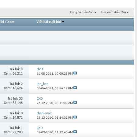
Công cụ diễn đàn
Tìm kiếm diễn đàn
lời
/
Xem
Viết bài cuối bởi
Trả lời: 8
th11
Xem: 66,211
16-08-2021,
10:00:29 PM
Trả lời: 2
len_ken
Xem: 16,624
08-06-2021,
05:56:17 PM
Trả lời: 33
CKD
Xem: 65,146
26-12-2020,
08:41:00 AM
Trả lời: 0
thehiena2
Xem: 14,871
25-12-2020,
03:34:02 PM
Trả lời: 1
CKD
Xem: 22,203
02-09-2020,
11:12:40 AM