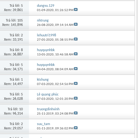
Trả lời: 5
dungvu.129
Xem: 39,861
01-09-2020,
01:26:52 PM
Trả lời: 105
nhtrung
Xem: 145,896
26-08-2020,
09:14:14 AM
Trả lời: 2
lehuutri1998
Xem: 33,191
27-05-2020,
05:38:55 PM
Trả lời: 8
huyquynhbk
Xem: 36,887
13-05-2020,
10:46:58 AM
Trả lời: 5
huyquynhbk
Xem: 34,171
04-04-2020,
08:04:09 AM
Trả lời: 1
ktshung
Xem: 14,497
07-03-2020,
02:54:56 PM
Trả lời: 5
Lê quang phúc
Xem: 26,028
07-03-2020,
12:01:20 PM
Trả lời: 10
truongdinhvinh
Xem: 96,314
25-11-2019,
03:24:08 PM
Trả lời: 2
suu_tam
Xem: 29,057
01-11-2019,
09:36:02 PM