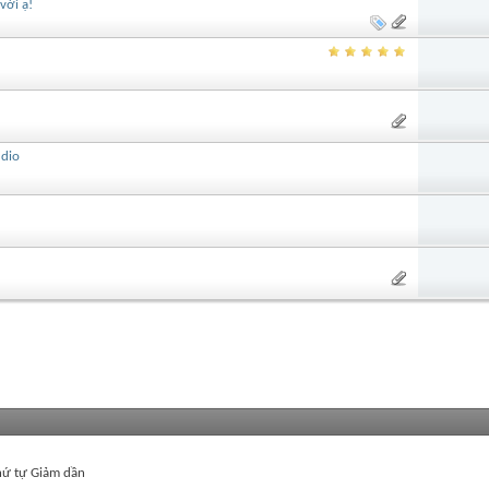
với ạ!
udio
ứ tự Giảm dần