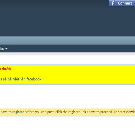
nks
n dưới).
a sẻ bài viết lên facebook
.
y have to
register
before you can post: click the register link above to proceed. To start view