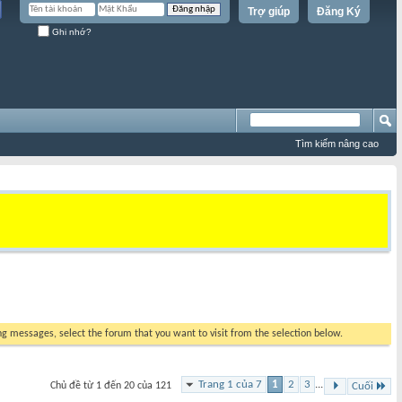
Trợ giúp
Đăng Ký
Ghi nhớ?
Tìm kiếm nâng cao
ing messages, select the forum that you want to visit from the selection below.
Trang 1 của 7
1
2
3
...
Chủ đề từ 1 đến 20 của 121
Cuối