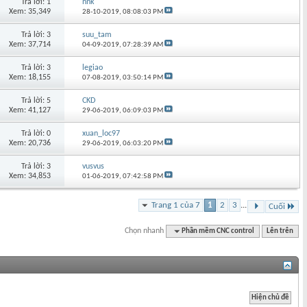
Trả lời: 1
nnk
Xem: 35,349
28-10-2019,
08:08:03 PM
Trả lời: 3
suu_tam
Xem: 37,714
04-09-2019,
07:28:39 AM
Trả lời: 3
legiao
Xem: 18,155
07-08-2019,
03:50:14 PM
Trả lời: 5
CKD
Xem: 41,127
29-06-2019,
06:09:03 PM
Trả lời: 0
xuan_loc97
Xem: 20,736
29-06-2019,
06:03:20 PM
Trả lời: 3
vusvus
Xem: 34,853
01-06-2019,
07:42:58 PM
Trang 1 của 7
1
2
3
...
Cuối
Chọn nhanh
Phần mềm CNC control
Lên trên