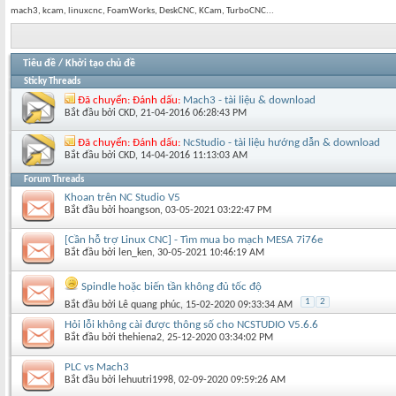
mach3, kcam, linuxcnc, FoamWorks, DeskCNC, KCam, TurboCNC...
Tiêu đề
/
Khởi tạo chủ đề
Sticky Threads
Đã chuyển:
Đánh dấu:
Mach3 - tài liệu & download
Bắt đầu bởi
CKD
‎, 21-04-2016 06:28:43 PM
Đã chuyển:
Đánh dấu:
NcStudio - tài liệu hướng dẫn & download
Bắt đầu bởi
CKD
‎, 14-04-2016 11:13:03 AM
Forum Threads
Khoan trên NC Studio V5
Bắt đầu bởi
hoangson
‎, 03-05-2021 03:22:47 PM
[Cần hỗ trợ Linux CNC] - Tìm mua bo mạch MESA 7i76e
Bắt đầu bởi
len_ken
‎, 30-05-2021 10:46:19 AM
Spindle hoặc biến tần không đủ tốc độ
1
2
Bắt đầu bởi
Lê quang phúc
‎, 15-02-2020 09:33:34 AM
Hỏi lỗi không cài được thông số cho NCSTUDIO V5.6.6
Bắt đầu bởi
thehiena2
‎, 25-12-2020 03:34:02 PM
PLC vs Mach3
Bắt đầu bởi
lehuutri1998
‎, 02-09-2020 09:59:26 AM