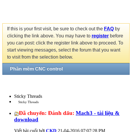
If this is your first visit, be sure to check out the
FAQ
by
clicking the link above. You may have to
register
before
you can post: click the register link above to proceed. To
start viewing messages, select the forum that you want
to visit from the selection below.
Phần mềm CNC control
Sticky Threads
Sticky Threads
Đã chuyển:
Đánh dấu:
Mach3 - tài liệu &
download
Viết bài cuối bởi
CKD
21-04-2016
07:07:28 PM