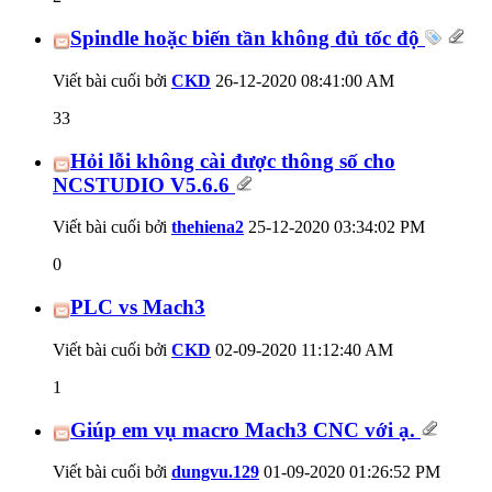
Spindle hoặc biến tần không đủ tốc độ
Viết bài cuối bởi
CKD
26-12-2020
08:41:00 AM
33
Hỏi lỗi không cài được thông số cho
NCSTUDIO V5.6.6
Viết bài cuối bởi
thehiena2
25-12-2020
03:34:02 PM
0
PLC vs Mach3
Viết bài cuối bởi
CKD
02-09-2020
11:12:40 AM
1
Giúp em vụ macro Mach3 CNC với ạ.
Viết bài cuối bởi
dungvu.129
01-09-2020
01:26:52 PM