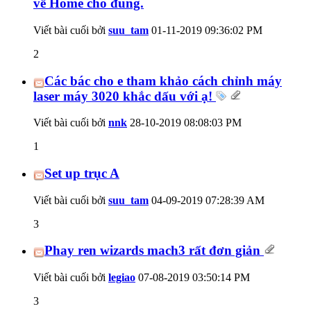
về Home cho đúng.
Viết bài cuối bởi
suu_tam
01-11-2019
09:36:02 PM
2
Các bác cho e tham khảo cách chỉnh máy
laser máy 3020 khắc dấu với ạ!
Viết bài cuối bởi
nnk
28-10-2019
08:08:03 PM
1
Set up trục A
Viết bài cuối bởi
suu_tam
04-09-2019
07:28:39 AM
3
Phay ren wizards mach3 rất đơn giản
Viết bài cuối bởi
legiao
07-08-2019
03:50:14 PM
3