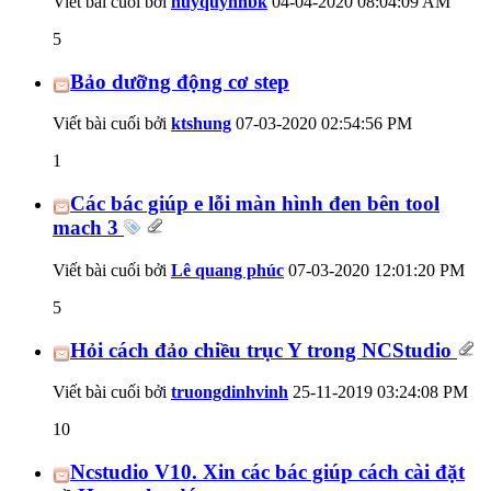
Viết bài cuối bởi
huyquynhbk
04-04-2020
08:04:09 AM
5
Bảo dưỡng động cơ step
Viết bài cuối bởi
ktshung
07-03-2020
02:54:56 PM
1
Các bác giúp e lỗi màn hình đen bên tool
mach 3
Viết bài cuối bởi
Lê quang phúc
07-03-2020
12:01:20 PM
5
Hỏi cách đảo chiều trục Y trong NCStudio
Viết bài cuối bởi
truongdinhvinh
25-11-2019
03:24:08 PM
10
Ncstudio V10. Xin các bác giúp cách cài đặt