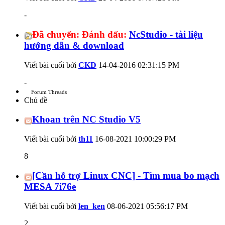
-
Đã chuyển:
Đánh dấu:
NcStudio - tài liệu
hướng dẫn & download
Viết bài cuối bởi
CKD
14-04-2016
02:31:15 PM
-
Forum Threads
Chủ đề
Khoan trên NC Studio V5
Viết bài cuối bởi
th11
16-08-2021
10:00:29 PM
8
[Cần hỗ trợ Linux CNC] - Tìm mua bo mạch
MESA 7i76e
Viết bài cuối bởi
len_ken
08-06-2021
05:56:17 PM
2